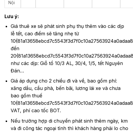
Nội
Lưu ý:
Giá thuê xe sẽ phát sinh phụ thụ thêm vào các dịp
lễ tết, cao điểm sẽ tăng nhẹ từ
10{81a13658ebcd7c5543f3d7f0c10a27563924a0adaa
đến
20{81a13658ebcd7c5543f3d7f0c10a27563924a0adaa
như các dịp: Giỗ tổ 10/3 AL, 30/4, 1/5, tết Nguyên
Đán…
Giá áp dụng cho 2 chiều đi và về, bao gồm phí:
xăng dầu, cầu phà, bến bãi, lương lái xe và chưa
bao gồm thuế
10{81a13658ebcd7c5543f3d7f0c10a27563924a0adaa
VAT, phí cao tốc BOT.
Nếu trường hợp di chuyển phát sinh thêm ngày, km
và đi công tác ngoại tỉnh thì khách hàng phải lo cho