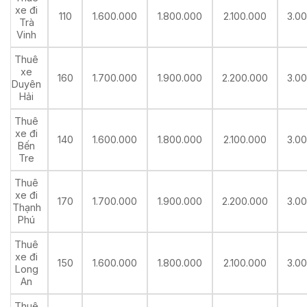
xe đi
110
1.600.000
1.800.000
2.100.000
3.0
Trà
Vinh
Thuê
xe
160
1.700.000
1.900.000
2.200.000
3.0
Duyên
Hải
Thuê
xe đi
140
1.600.000
1.800.000
2.100.000
3.0
Bến
Tre
Thuê
xe đi
170
1.700.000
1.900.000
2.200.000
3.0
Thạnh
Phú
Thuê
xe đi
150
1.600.000
1.800.000
2.100.000
3.0
Long
An
Thuê