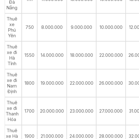
Đà
Nẵng
Thuê
xe
750
8.000.000
9.000.000
10.000.000
12.0
Phú
Yên
Thuê
xe đi
1550
14.000.000
18.000.000
22.000.000
26.0
Hà
Tĩnh
Thuê
xe đi
1800
19.000.000
22.000.000
26.000.000
30.0
Nam
Định
Thuê
xe đi
1700
20.000.000
23.000.000
27.000.000
31.0
Thanh
Hóa
Thuê
xe Hà
1900
21.000.000
24.000.000
28.000.000
32.0