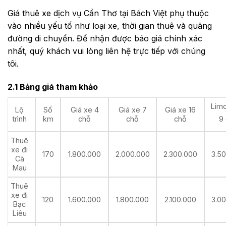
Giá thuê xe dịch vụ Cần Thơ tại Bách Việt phụ thuộc
vào nhiều yếu tố như loại xe, thời gian thuê và quãng
đường di chuyển. Để nhận được báo giá chính xác
nhất, quý khách vui lòng liên hệ trực tiếp với chúng
tôi.
2.1 Bảng giá tham khảo
Lim
Lộ
Số
Giá xe 4
Giá xe 7
Giá xe 16
trình
km
chỗ
chỗ
chỗ
9
Thuê
xe đi
170
1.800.000
2.000.000
2.300.000
3.5
Cà
Mau
Thuê
xe đi
120
1.600.000
1.800.000
2.100.000
3.0
Bạc
Liêu