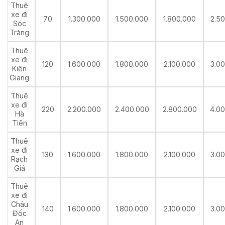
Thuê
xe đi
70
1.300.000
1.500.000
1.800.000
2.5
Sóc
Trăng
Thuê
xe đi
120
1.600.000
1.800.000
2.100.000
3.0
Kiên
Giang
Thuê
xe đi
220
2.200.000
2.400.000
2.800.000
4.0
Hà
Tiên
Thuê
xe đi
130
1.600.000
1.800.000
2.100.000
3.0
Rạch
Giá
Thuê
xe đi
Châu
140
1.600.000
1.800.000
2.100.000
3.0
Đốc
An