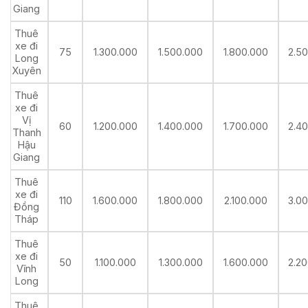
Giang
Thuê
xe đi
75
1.300.000
1.500.000
1.800.000
2.5
Long
Xuyên
Thuê
xe đi
Vị
60
1.200.000
1.400.000
1.700.000
2.4
Thanh
Hậu
Giang
Thuê
xe đi
110
1.600.000
1.800.000
2.100.000
3.0
Đồng
Tháp
Thuê
xe đi
50
1.100.000
1.300.000
1.600.000
2.2
Vĩnh
Long
Thuê