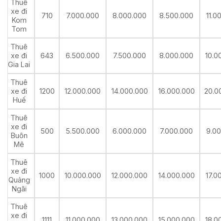
Thuê
xe đi
710
7.000.000
8.000.000
8.500.000
11.0
Kom
Tom
Thuê
xe đi
643
6.500.000
7.500.000
8.000.000
10.0
Gia Lai
Thuê
xe đi
1200
12.000.000
14.000.000
16.000.000
20.0
Huế
Thuê
xe đi
500
5.500.000
6.000.000
7.000.000
9.0
Buôn
Mê
Thuê
xe đi
1000
10.000.000
12.000.000
14.000.000
17.0
Quảng
Ngãi
Thuê
xe đi
1111
11.000.000
13.000.000
15.000.000
18.0