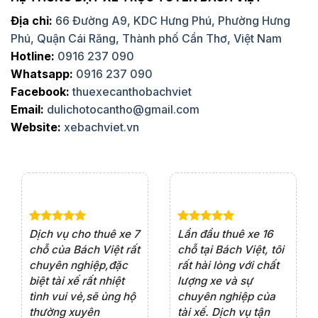
Địa chỉ:
66 Đường A9, KDC Hưng Phú, Phường Hưng
Phú, Quận Cái Răng, Thành phố Cần Thơ, Việt Nam
Hotline:
0916 237 090
Whatsapp:
0916 237 090
Facebook:
thuexecanthobachviet
Email:
dulichotocantho@gmail.com
Website:
xebachviet.vn
e 4
Dịch vụ cho thuê xe 7
Lần đầu thuê xe 16
Xe
rất
chỗ của Bách Việt rất
chỗ tại Bách Việt, tôi
tà
ện
chuyên nghiệp,đặc
rất hài lòng với chất
rấ
iểu
biệt tài xế rất nhiệt
lượng xe và sự
th
ôn
tình vui vẻ,sẽ ủng hộ
chuyên nghiệp của
đá
thường xuyên
tài xế. Dịch vụ tận
th