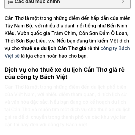
Các đầu mục chính
Cần Thơ là một trong những điểm đến hấp dẫn của miền
Tây Nam Bộ, với nhiều địa danh nổi tiếng như Bến Ninh
Kiều, Vườn quốc gia Tràm Chim, Cồn Sơn Đầm Ô Loan,
Thới Sơn Bạc Liêu, v.v. Nếu bạn đang tìm kiếm Một dịch
vụ cho
thuê xe du lịch Cần Thơ giá rẻ
thì
công ty Bách
Việt sẽ
là lựa chọn hoàn hảo cho bạn.
Dịch vụ cho thuê xe du lịch Cần Thơ giá rẻ
của công ty Bách Việt
Cần Thơ là một trong những điểm đến du lịch phổ biến
của Việt Nam, với nhiều điểm tham quan, di tích lịch sử
và văn hóa đặc sắc. Nếu bạn đang có kế hoạch du lịch
tại Cần Thơ và muốn tìm một dịch vụ cho thuê xe du lịch
giá rẻ để di chuyển trong thành phố và các khu vực lân
cận thì hãy đến với công ty Bách Việt.