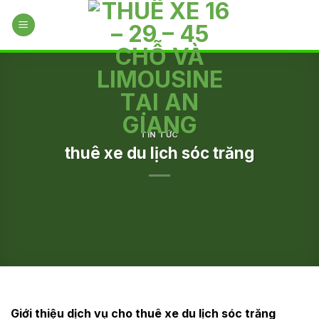
Skip
to
content
TIN TỨC
thuê xe du lịch sóc trăng
Giới thiệu dịch vụ cho thuê xe du lịch sóc trăng