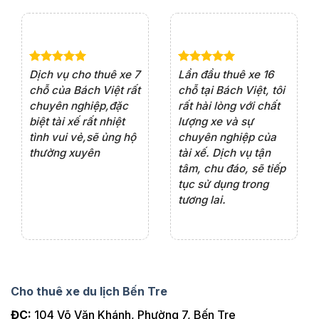
e 4
Dịch vụ cho thuê xe 7
Lần đầu thuê xe 16
Xe
rất
chỗ của Bách Việt rất
chỗ tại Bách Việt, tôi
tà
ện
chuyên nghiệp,đặc
rất hài lòng với chất
rấ
iểu
biệt tài xế rất nhiệt
lượng xe và sự
th
ôn
tình vui vẻ,sẽ ủng hộ
chuyên nghiệp của
đá
thường xuyên
tài xế. Dịch vụ tận
th
ng
tâm, chu đáo, sẽ tiếp
ch
tục sử dụng trong
ho
tương lai.
Cho thuê xe du lịch Bến Tre
ĐC:
104 Võ Văn Khánh, Phường 7, Bến Tre