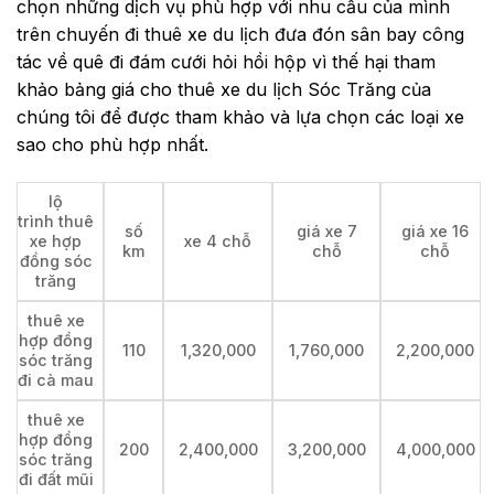
chọn những dịch vụ phù hợp với nhu cầu của mình
trên chuyến đi thuê xe du lịch đưa đón sân bay công
tác về quê đi đám cưới hỏi hồi hộp vì thế hại tham
khảo bảng giá cho thuê xe du lịch Sóc Trăng của
chúng tôi để được tham khảo và lựa chọn các loại xe
sao cho phù hợp nhất.
lộ
trình thuê
số
giá xe 7
giá xe 16
xe hợp
xe 4 chỗ
km
chỗ
chỗ
đồng sóc
trăng
thuê xe
hợp đồng
110
1,320,000
1,760,000
2,200,000
sóc trăng
đi cà mau
thuê xe
hợp đồng
200
2,400,000
3,200,000
4,000,000
sóc trăng
đi đất mũi