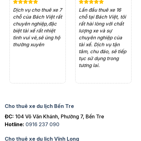
e 4
Dịch vụ cho thuê xe 7
Lần đầu thuê xe 16
Xe
rất
chỗ của Bách Việt rất
chỗ tại Bách Việt, tôi
tà
ện
chuyên nghiệp,đặc
rất hài lòng với chất
rấ
iểu
biệt tài xế rất nhiệt
lượng xe và sự
th
ôn
tình vui vẻ,sẽ ủng hộ
chuyên nghiệp của
đá
thường xuyên
tài xế. Dịch vụ tận
th
ng
tâm, chu đáo, sẽ tiếp
ch
tục sử dụng trong
ho
tương lai.
Cho thuê xe du lịch Bến Tre
ĐC:
104 Võ Văn Khánh, Phường 7, Bến Tre
Hotline:
0916 237 090
Cho thuê xe du lịch Vĩnh Long