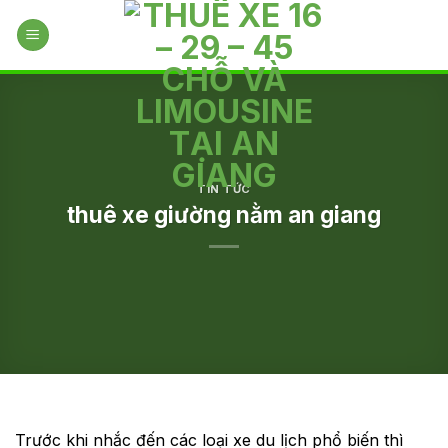
Skip
to
content
TIN TỨC
thuê xe giường nằm an giang
Trước khi nhắc đến các loại xe du lịch phổ biến thì