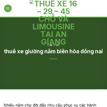
Skip
to
content
TIN TỨC
thuê xe giường nằm biên hòa đồng nai
Nhiều năm cho đời đầy nhu cầu phục vụ các hành