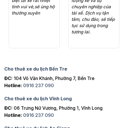
iểu
biệt tài xế rất nhiệt
lượng xe và sự
th
ôn
tình vui vẻ,sẽ ủng hộ
chuyên nghiệp của
đá
thường xuyên
tài xế. Dịch vụ tận
th
ng
tâm, chu đáo, sẽ tiếp
ch
tục sử dụng trong
ho
tương lai.
Cho thuê xe du lịch Bến Tre
ĐC:
104 Võ Văn Khánh, Phường 7, Bến Tre
Hotline:
0916 237 090
Cho thuê xe du lịch Vĩnh Long
ĐC:
06 Trưng Nữ Vương, Phường 1, Vĩnh Long
Hotline:
0916 237 090