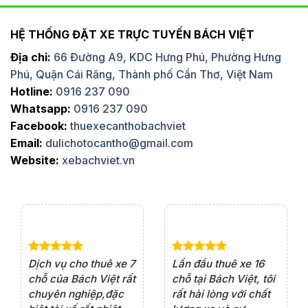
HỆ THỐNG ĐẶT XE TRỰC TUYẾN BÁCH VIỆT
Địa chỉ:
66 Đường A9, KDC Hưng Phú, Phường Hưng
Phú, Quận Cái Răng, Thành phố Cần Thơ, Việt Nam
Hotline:
0916 237 090
Whatsapp:
0916 237 090
Facebook:
thuexecanthobachviet
Email:
dulichotocantho@gmail.com
Website:
xebachviet.vn
e 4
Dịch vụ cho thuê xe 7
Lần đầu thuê xe 16
Xe
rất
chỗ của Bách Việt rất
chỗ tại Bách Việt, tôi
tà
ện
chuyên nghiệp,đặc
rất hài lòng với chất
rấ