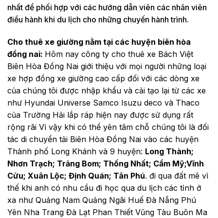
nhất để phối hợp với các hướng dẫn viên các nhân viên
điều hành khi du lịch cho những chuyến hành trình.
Cho thuê xe giường nằm tại các huyện biên hòa
đồng nai:
Hôm nay công ty cho thuê xe Bách Việt
Biên Hòa Đồng Nai giới thiệu với mọi người những loại
xe hợp đồng xe giường cao cấp đối với các dòng xe
của chúng tôi được nhập khẩu và cải tạo lại từ các xe
như Hyundai Universe Samco Isuzu deco và Thaco
của Trường Hải lắp ráp hiện nay được sử dụng rất
rộng rãi Vì vậy khi có thể yên tâm chỗ chúng tôi là đối
tác di chuyển tải Biên Hòa Đồng Nai vào các huyện
Thành phố Long Khánh và 9 huyện:
Long Thành;
Nhơn Trạch; Trảng Bom; Thống Nhất; Cẩm Mỹ;Vĩnh
Cửu; Xuân Lộc; Định Quán; Tân Phú
. đi qua đất mê vì
thế khi anh có nhu cầu đi học qua du lịch các tỉnh ở
xa như Quảng Nam Quảng Ngãi Huế Đà Nẵng Phú
Yên Nha Trang Đà Lạt Phan Thiết Vũng Tàu Buôn Ma