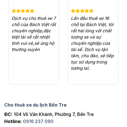
e 4
Dịch vụ cho thuê xe 7
Lần đầu thuê xe 16
Xe
rất
chỗ của Bách Việt rất
chỗ tại Bách Việt, tôi
tà
ện
chuyên nghiệp,đặc
rất hài lòng với chất
rấ
iểu
biệt tài xế rất nhiệt
lượng xe và sự
th
ôn
tình vui vẻ,sẽ ủng hộ
chuyên nghiệp của
đá
thường xuyên
tài xế. Dịch vụ tận
th
ng
tâm, chu đáo, sẽ tiếp
ch
tục sử dụng trong
ho
tương lai.
Cho thuê xe du lịch Bến Tre
ĐC:
104 Võ Văn Khánh, Phường 7, Bến Tre
Hotline:
0916 237 090