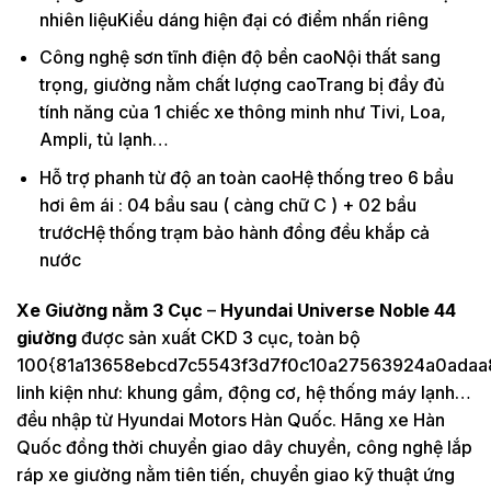
nhiên liệuKiểu dáng hiện đại có điểm nhấn riêng
Công nghệ sơn tĩnh điện độ bền caoNội thất sang
trọng, giường nằm chất lượng caoTrang bị đầy đủ
tính năng của 1 chiếc xe thông minh như Tivi, Loa,
Ampli, tủ lạnh…
Hỗ trợ phanh từ độ an toàn caoHệ thống treo 6 bầu
hơi êm ái : 04 bầu sau ( càng chữ C ) + 02 bầu
trướcHệ thống trạm bảo hành đồng đều khắp cả
nước
Xe Giường nằm 3 Cục
–
Hyundai Universe
Noble 44
giường
được sản xuất CKD 3 cục, toàn bộ
100{81a13658ebcd7c5543f3d7f0c10a27563924a0adaa
linh kiện như: khung gầm, động cơ, hệ thống máy lạnh…
đều nhập từ Hyundai Motors Hàn Quốc. Hãng xe Hàn
Quốc đồng thời chuyển giao dây chuyền, công nghệ lắp
ráp xe giường nằm tiên tiến, chuyển giao kỹ thuật ứng