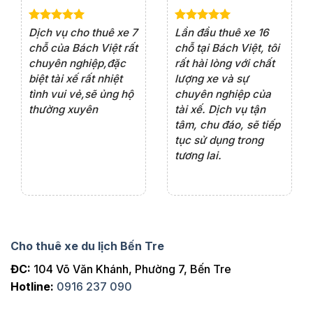
e 4
Dịch vụ cho thuê xe 7
Lần đầu thuê xe 16
Xe
rất
chỗ của Bách Việt rất
chỗ tại Bách Việt, tôi
tà
ện
chuyên nghiệp,đặc
rất hài lòng với chất
rấ
iểu
biệt tài xế rất nhiệt
lượng xe và sự
th
ôn
tình vui vẻ,sẽ ủng hộ
chuyên nghiệp của
đá
thường xuyên
tài xế. Dịch vụ tận
th
ng
tâm, chu đáo, sẽ tiếp
ch
tục sử dụng trong
ho
tương lai.
Cho thuê xe du lịch Bến Tre
ĐC:
104 Võ Văn Khánh, Phường 7, Bến Tre
Hotline:
0916 237 090