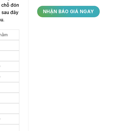
i chỗ đón
h sau đây
u.
 nằm
0
0
0