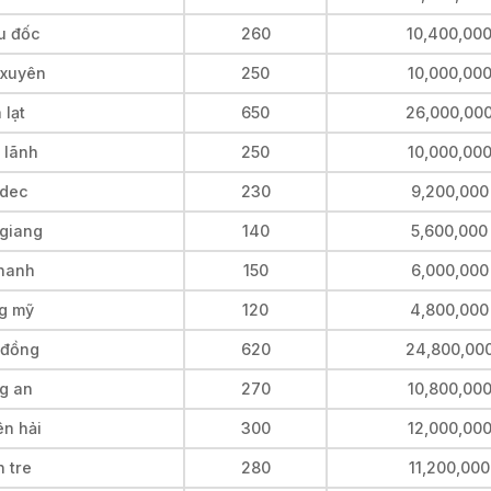
u đốc
260
10,400,00
 xuyên
250
10,000,00
 lạt
650
26,000,00
 lãnh
250
10,000,00
adec
230
9,200,000
 giang
140
5,600,000
thanh
150
6,000,000
ng mỹ
120
4,800,000
 đồng
620
24,800,00
ng an
270
10,800,00
ên hải
300
12,000,00
 tre
280
11,200,000