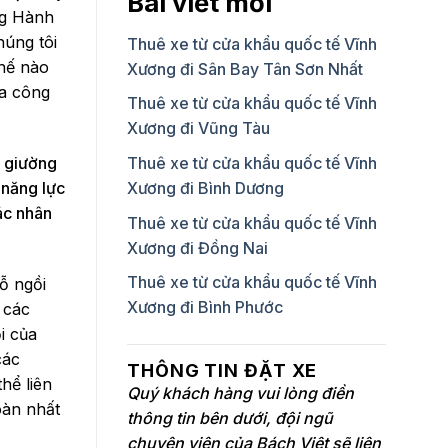
Bài viết mới
ng Hành
húng tôi
Thuê xe từ cửa khẩu quốc tế Vĩnh
thế nào
Xương đi Sân Bay Tân Sơn Nhất
ủa công
Thuê xe từ cửa khẩu quốc tế Vĩnh
Xương đi Vũng Tàu
4 giường
Thuê xe từ cửa khẩu quốc tế Vĩnh
 năng lực
Xương đi Bình Dương
ác nhân
Thuê xe từ cửa khẩu quốc tế Vĩnh
Xương đi Đồng Nai
Thuê xe từ cửa khẩu quốc tế Vĩnh
ỗ ngồi
Xương đi Bình Phước
 các
i của
các
THÔNG TIN ĐẶT XE
hể liên
Quý khách hàng vui lòng điền
oàn nhất
thông tin bên dưới, đội ngũ
chuyên viên của Bách Việt sẽ liên