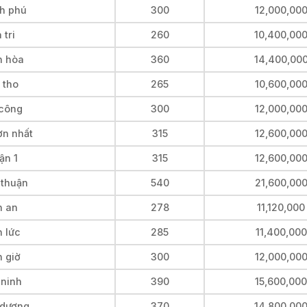
nh phú
300
12,000,00
 tri
260
10,400,00
n hòa
360
14,400,00
 tho
265
10,600,00
 công
300
12,000,00
ơn nhất
315
12,600,00
ận 1
315
12,600,00
 thuận
540
21,600,00
n an
278
11,120,000
n lức
285
11,400,000
n giờ
300
12,000,00
 ninh
390
15,600,000
 dương
370
14,800,00