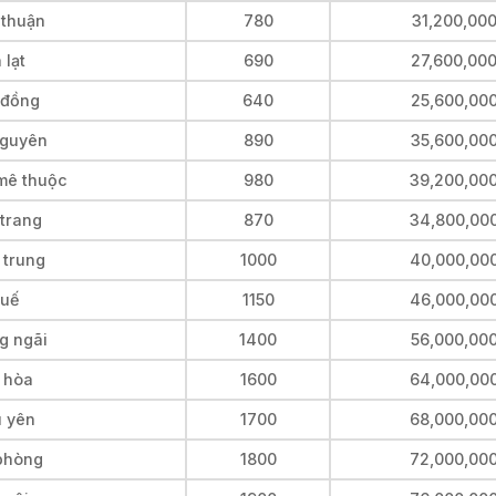
 thuận
780
31,200,00
 lạt
690
27,600,00
 đồng
640
25,600,00
nguyên
890
35,600,00
 mê thuộc
980
39,200,00
 trang
870
34,800,00
 trung
1000
40,000,00
huế
1150
46,000,00
g ngãi
1400
56,000,00
y hòa
1600
64,000,00
ú yên
1700
68,000,00
 phòng
1800
72,000,00