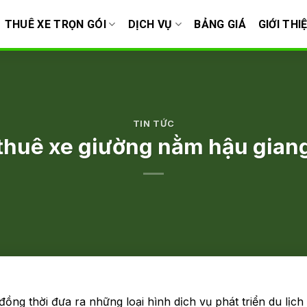
THUÊ XE TRỌN GÓI
DỊCH VỤ
BẢNG GIÁ
GIỚI THI
TIN TỨC
thuê xe giường nằm hậu gian
ồng thời đưa ra những loại hình dịch vụ phát triển du lịch