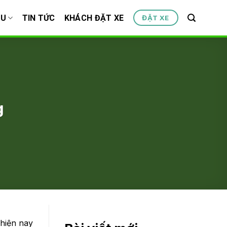
ỆU
TIN TỨC
KHÁCH ĐẶT XE
ĐẶT XE
g
 hiện nay