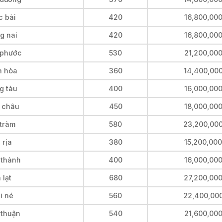
c bài
420
16,800,00
g nai
420
16,800,00
 phước
530
21,200,00
n hòa
360
14,400,00
g tàu
400
16,000,00
h châu
450
18,000,00
 tràm
580
23,200,00
 rịa
380
15,200,000
 thành
400
16,000,00
 lạt
680
27,200,00
i né
560
22,400,00
 thuận
540
21,600,00