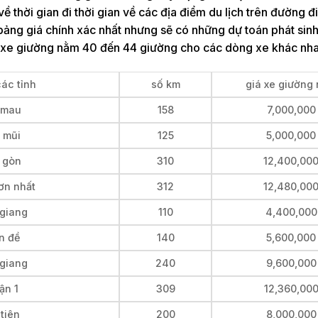
thời gian đi thời gian về các địa điểm du lịch trên đường đ
bảng giá chính xác nhất nhưng sẽ có những dự toán phát sin
oại xe giường nằm 40 đến 44 giường cho các dòng xe khác nha
các tỉnh
số km
giá xe giường
 mau
158
7,000,000
 mũi
125
5,000,000
i gòn
310
12,400,00
ơn nhất
312
12,480,00
 giang
110
4,400,000
n đề
140
5,600,000
 giang
240
9,600,000
ận 1
309
12,360,00
tiên
200
8,000,000