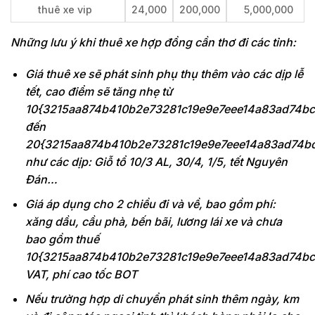
thuê xe vip
24,000
200,000
5,000,000
Những lưu ý khi thuê xe
hợp đồng cần thơ
đi các tỉnh:
Giá thuê xe sẽ phát sinh phụ thụ thêm vào các dịp lễ
tết, cao điểm sẽ tăng nhẹ từ
10{3215aa874b410b2e73281c19e9e7eee14a83ad74bc
đến
20{3215aa874b410b2e73281c19e9e7eee14a83ad74b
như các dịp: Giỗ tổ 10/3 AL, 30/4, 1/5, tết Nguyên
Đán…
Giá áp dụng cho 2 chiều đi và về, bao gồm phí:
xăng dầu, cầu phà, bến bãi, lương lái xe và chưa
bao gồm thuế
10{3215aa874b410b2e73281c19e9e7eee14a83ad74bc
VAT, phí cao tốc BOT
Nếu trường hợp di chuyển phát sinh thêm ngày, km