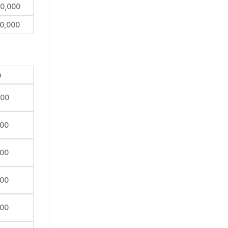
0,000
0,000
n
000
000
000
000
000