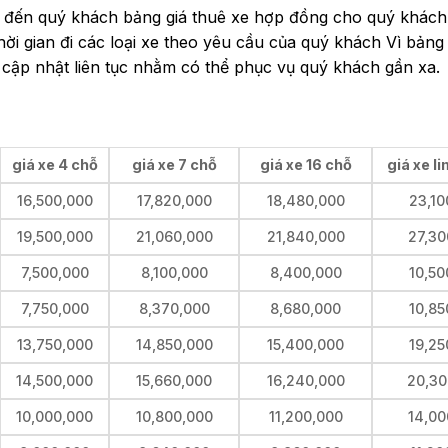
iệu đến quý khách bảng giá thuê xe hợp đồng cho quý khác
ời gian đi các loại xe theo yêu cầu của quý khách Vì bảng 
 cập nhật liên tục nhằm có thể phục vụ quý khách gần xa.
giá xe 4 chỗ
giá xe 7 chỗ
giá xe 16 chỗ
giá xe l
16,500,000
17,820,000
18,480,000
23,10
19,500,000
21,060,000
21,840,000
27,30
7,500,000
8,100,000
8,400,000
10,50
7,750,000
8,370,000
8,680,000
10,85
13,750,000
14,850,000
15,400,000
19,25
14,500,000
15,660,000
16,240,000
20,30
10,000,000
10,800,000
11,200,000
14,00