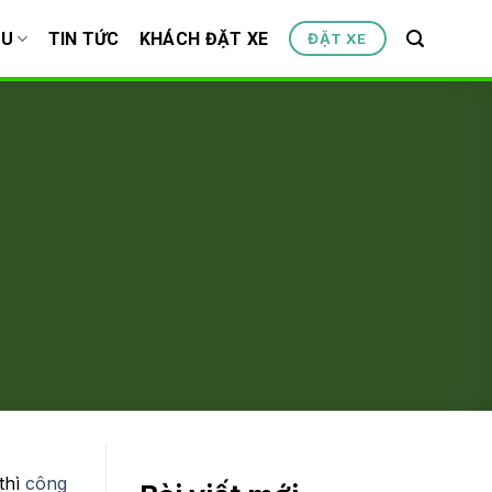
ỆU
TIN TỨC
KHÁCH ĐẶT XE
ĐẶT XE
thì
công