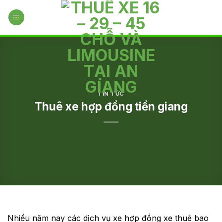
Skip
to
content
TIN TỨC
Thuê xe hợp đồng tiền giang
Nhiều năm nay các dịch vụ xe hợp đồng xe thuê bao