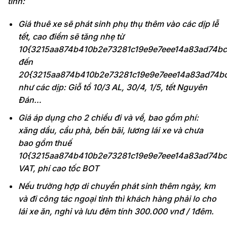
tỉnh:
Giá thuê xe sẽ phát sinh phụ thụ thêm vào các dịp lễ
tết, cao điểm sẽ tăng nhẹ từ
10{3215aa874b410b2e73281c19e9e7eee14a83ad74bc
đến
20{3215aa874b410b2e73281c19e9e7eee14a83ad74b
như các dịp: Giỗ tổ 10/3 AL, 30/4, 1/5, tết Nguyên
Đán…
Giá áp dụng cho 2 chiều đi và về, bao gồm phí:
xăng dầu, cầu phà, bến bãi, lương lái xe và chưa
bao gồm thuế
10{3215aa874b410b2e73281c19e9e7eee14a83ad74bc
VAT, phí cao tốc BOT
Nếu trường hợp di chuyển phát sinh thêm ngày, km
và đi công tác ngoại tỉnh thì khách hàng phải lo cho
lái xe ăn, nghỉ và lưu đêm tính 300.000 vnđ / 1đêm.