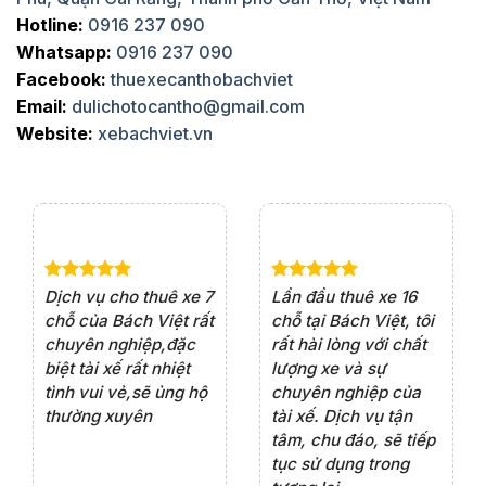
Hotline:
0916 237 090
Whatsapp:
0916 237 090
Facebook:
thuexecanthobachviet
Email:
dulichotocantho@gmail.com
Website:
xebachviet.vn
e 4
Dịch vụ cho thuê xe 7
Lần đầu thuê xe 16
Xe
rất
chỗ của Bách Việt rất
chỗ tại Bách Việt, tôi
tà
ện
chuyên nghiệp,đặc
rất hài lòng với chất
rấ
iểu
biệt tài xế rất nhiệt
lượng xe và sự
th
ôn
tình vui vẻ,sẽ ủng hộ
chuyên nghiệp của
đá
thường xuyên
tài xế. Dịch vụ tận
th
ng
tâm, chu đáo, sẽ tiếp
ch
tục sử dụng trong
ho