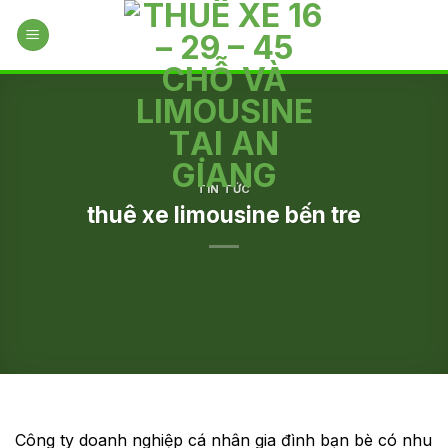
Skip
to
content
TIN TỨC
thuê xe limousine bến tre
Công ty doanh nghiệp cá nhân gia đình bạn bè có nhu