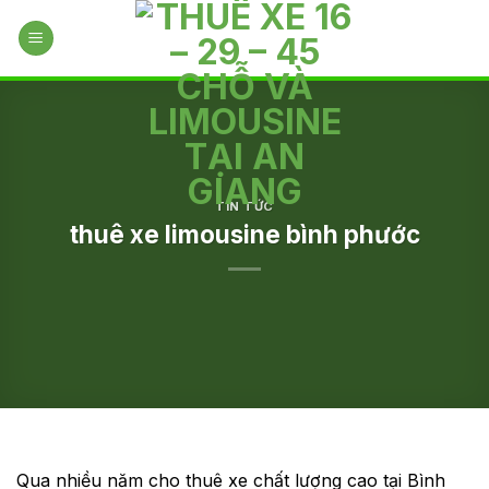
Skip
to
content
TIN TỨC
thuê xe limousine bình phước
Qua nhiều năm cho thuê xe chất lượng cao tại Bình