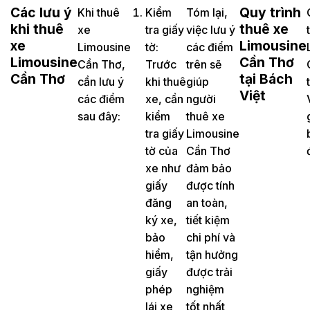
Các lưu ý
Quy trình
Khi thuê
Kiểm
Tóm lại,
khi thuê
thuê xe
xe
tra giấy
việc lưu ý
xe
Limousine
Limousine
tờ:
các điểm
Limousine
Cần Thơ
Cần Thơ,
Trước
trên sẽ
Cần Thơ
tại Bách
cần lưu ý
khi thuê
giúp
Việt
các điểm
xe, cần
người
sau đây:
kiểm
thuê xe
tra giấy
Limousine
tờ của
Cần Thơ
xe như
đảm bảo
giấy
được tính
đăng
an toàn,
ký xe,
tiết kiệm
bảo
chi phí và
hiểm,
tận hưởng
giấy
được trải
phép
nghiệm
lái xe
tốt nhất