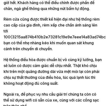
giờ hết. Khách hàng có thể điều chỉnh được phần để
chân, ngả ghế thông qua những nút bấm tự động.
Rèm cửa cũng được thiết kế hiện đại như hệ thống rèm
cao cấp của gia đình, rèm xếp che chắn ánh sáng lên
tới
100{3215aa874b410b2e73281c19e9e7eee14a83ad74bc
bạn có thể nhẹ nhàng kéo khi muốn quan sát khung
cảnh trên chuyến di chuyển.
Hệ thống điều hòa được chuẩn bị vô cùng kỹ lưỡng, bạn
sẽ luôn có được cảm giác dễ chịu nhất. Thật khó chịu
khi trên một quãng đường dài vừa mệt mỏi lại còn phải
chịu sự thất thường của điều hòa, lúc quá lạnh lúc thì
không hoạt động đủ công suất.
Ngoài ra, để phục vụ nhu cầu giải trí chúng ta còn có
thể sử dụng wifi có sẵn của xe, cùng với các cổng sạc
trên thân ghế,…