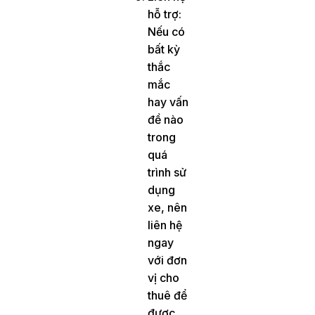
hỗ trợ:
Nếu có
bất kỳ
thắc
mắc
hay vấn
đề nào
trong
quá
trình sử
dụng
xe, nên
liên hệ
ngay
với đơn
vị cho
thuê để
được