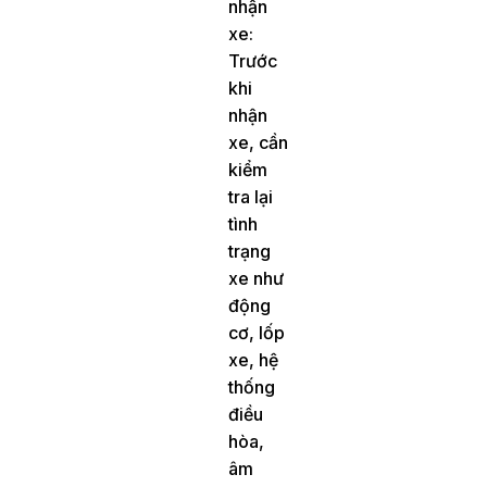
nhận
xe:
Trước
khi
nhận
xe, cần
kiểm
tra lại
tình
trạng
xe như
động
cơ, lốp
xe, hệ
thống
điều
hòa,
âm