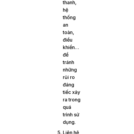
thanh,
hệ
thống
an
toàn,
điều
khiển…
để
tránh
những
rủi ro
đáng
tiếc xảy
ra trong
quá
trình sử
dụng.
Liên hệ