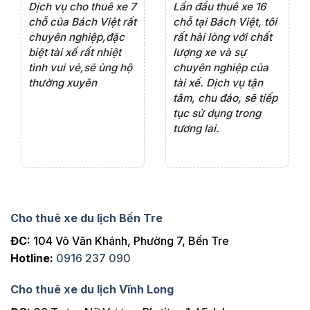
e 4
Dịch vụ cho thuê xe 7
Lần đầu thuê xe 16
Xe
rất
chỗ của Bách Việt rất
chỗ tại Bách Việt, tôi
tà
ện
chuyên nghiệp,đặc
rất hài lòng với chất
rấ
iểu
biệt tài xế rất nhiệt
lượng xe và sự
th
ôn
tình vui vẻ,sẽ ủng hộ
chuyên nghiệp của
đá
thường xuyên
tài xế. Dịch vụ tận
th
ng
tâm, chu đáo, sẽ tiếp
ch
tục sử dụng trong
ho
tương lai.
Cho thuê xe du lịch Bến Tre
ĐC:
104 Võ Văn Khánh, Phường 7, Bến Tre
Hotline:
0916 237 090
Cho thuê xe du lịch Vĩnh Long