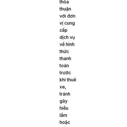
thỏa
thuận
với đơn
vị cung
cấp
dịch vụ
về hình
thức
thanh
toán
trước
khi thuê
xe,
tránh
gây
hiểu
lầm
hoặc