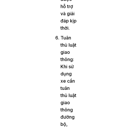
hỗ trợ
và giải
đáp kịp
thời.
Tuân
thủ luật
giao
thông:
Khi sử
dụng
xe cần
tuân
thủ luật
giao
thông
đường
bộ,