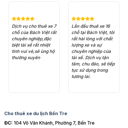
e 4
Dịch vụ cho thuê xe 7
Lần đầu thuê xe 16
Xe
rất
chỗ của Bách Việt rất
chỗ tại Bách Việt, tôi
tà
ện
chuyên nghiệp,đặc
rất hài lòng với chất
rấ
iểu
biệt tài xế rất nhiệt
lượng xe và sự
th
ôn
tình vui vẻ,sẽ ủng hộ
chuyên nghiệp của
đá
thường xuyên
tài xế. Dịch vụ tận
th
ng
tâm, chu đáo, sẽ tiếp
ch
tục sử dụng trong
ho
tương lai.
Cho thuê xe du lịch Bến Tre
ĐC:
104 Võ Văn Khánh, Phường 7, Bến Tre