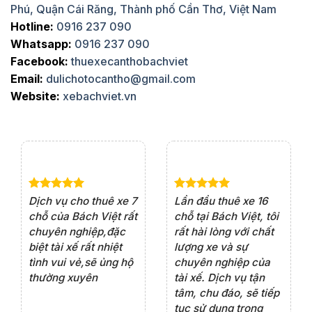
Phú, Quận Cái Răng, Thành phố Cần Thơ, Việt Nam
Hotline:
0916 237 090
Whatsapp:
0916 237 090
Facebook:
thuexecanthobachviet
Email:
dulichotocantho@gmail.com
Website:
xebachviet.vn
e 4
Dịch vụ cho thuê xe 7
Lần đầu thuê xe 16
Xe
rất
chỗ của Bách Việt rất
chỗ tại Bách Việt, tôi
tà
ện
chuyên nghiệp,đặc
rất hài lòng với chất
rấ
iểu
biệt tài xế rất nhiệt
lượng xe và sự
th
ôn
tình vui vẻ,sẽ ủng hộ
chuyên nghiệp của
đá
thường xuyên
tài xế. Dịch vụ tận
th
ng
tâm, chu đáo, sẽ tiếp
ch
tục sử dụng trong
ho