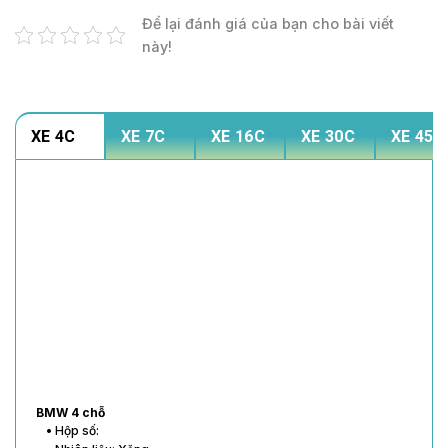
Để lại đánh giá của bạn cho bài viết
này!
XE 4C
XE 7C
XE 16C
XE 30C
XE 45C
BMW 4 chỗ
• Hộp số: