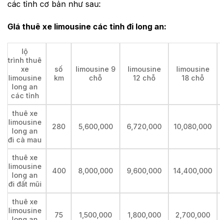
các tỉnh cơ bản như sau:
GIá thuê xe limousine các tỉnh đi long an:
lộ
trình thuê
xe
số
limousine 9
limousine
limousine
limousine
km
chỗ
12 chỗ
18 chỗ
long an
các tỉnh
thuê xe
limousine
280
5,600,000
6,720,000
10,080,000
long an
đi cà mau
thuê xe
limousine
400
8,000,000
9,600,000
14,400,000
long an
đi đất mũi
thuê xe
limousine
75
1,500,000
1,800,000
2,700,000
long an