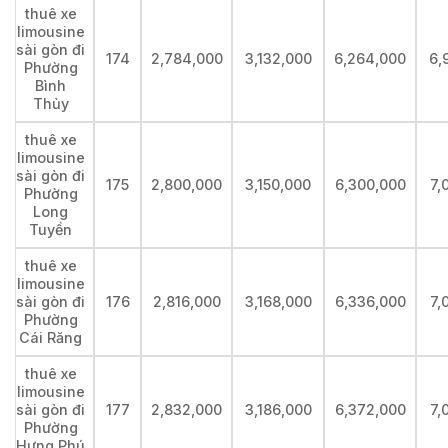
thuê xe
limousine
sài gòn đi
174
2,784,000
3,132,000
6,264,000
6,
Phường
Bình
Thủy
thuê xe
limousine
sài gòn đi
175
2,800,000
3,150,000
6,300,000
7,
Phường
Long
Tuyền
thuê xe
limousine
sài gòn đi
176
2,816,000
3,168,000
6,336,000
7,
Phường
Cái Răng
thuê xe
limousine
sài gòn đi
177
2,832,000
3,186,000
6,372,000
7,
Phường
Hưng Phú