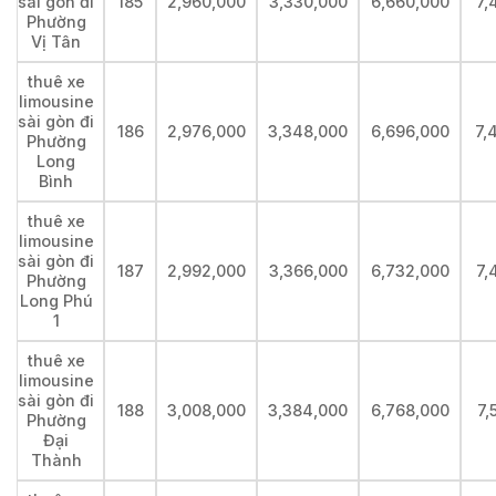
sài gòn đi
185
2,960,000
3,330,000
6,660,000
7,
Phường
Vị Tân
thuê xe
limousine
sài gòn đi
186
2,976,000
3,348,000
6,696,000
7,
Phường
Long
Bình
thuê xe
limousine
sài gòn đi
187
2,992,000
3,366,000
6,732,000
7,
Phường
Long Phú
1
thuê xe
limousine
sài gòn đi
188
3,008,000
3,384,000
6,768,000
7,
Phường
Đại
Thành