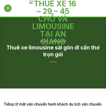
Skip
to
content
CHƯA PHÂN LOẠI
Thuê xe limousine sài gòn đi cần thơ
trọn gói
Tiếng rít mật vận chuyển hành khách du lịch vận chuyển