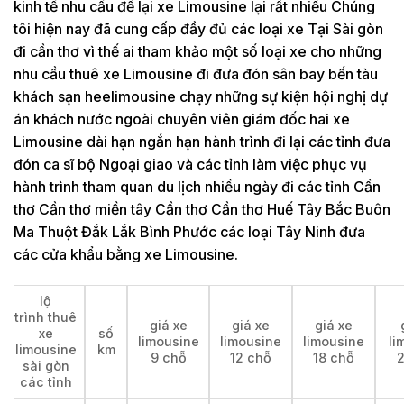
kinh tế nhu cầu để lại xe Limousine lại rất nhiều Chúng
tôi hiện nay đã cung cấp đầy đủ các loại xe Tại Sài gòn
đi cần thơ vì thế ai tham khảo một số loại xe cho những
nhu cầu thuê xe Limousine đi đưa đón sân bay bến tàu
khách sạn heelimousine chạy những sự kiện hội nghị dự
án khách nước ngoài chuyên viên giám đốc hai xe
Limousine dài hạn ngắn hạn hành trình đi lại các tỉnh đưa
đón ca sĩ bộ Ngoại giao và các tỉnh làm việc phục vụ
hành trình tham quan du lịch nhiều ngày đi các tỉnh Cần
thơ Cần thơ miền tây Cần thơ Cần thơ Huế Tây Bắc Buôn
Ma Thuột Đắk Lắk Bình Phước các loại Tây Ninh đưa
các cửa khẩu bằng xe Limousine.
lộ
trình thuê
giá xe
giá xe
giá xe
xe
số
limousine
limousine
limousine
li
limousine
km
9 chỗ
12 chỗ
18 chỗ
sài gòn
các tỉnh