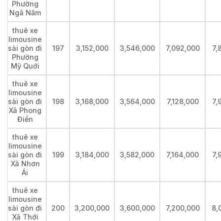
Phường
Ngã Năm
thuê xe
limousine
sài gòn đi
197
3,152,000
3,546,000
7,092,000
7,
Phường
Mỹ Quới
thuê xe
limousine
sài gòn đi
198
3,168,000
3,564,000
7,128,000
7,
Xã Phong
Điền
thuê xe
limousine
sài gòn đi
199
3,184,000
3,582,000
7,164,000
7,
Xã Nhơn
Ái
thuê xe
limousine
sài gòn đi
200
3,200,000
3,600,000
7,200,000
8,
Xã Thới