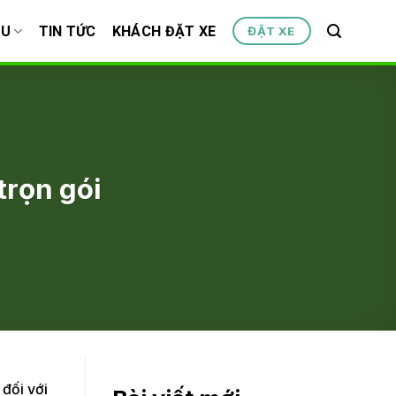
ỆU
TIN TỨC
KHÁCH ĐẶT XE
ĐẶT XE
trọn gói
 đối với