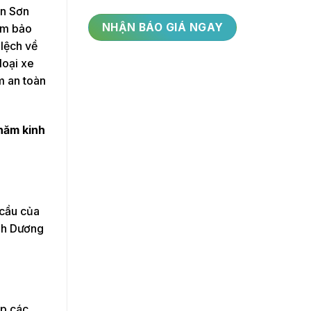
ân Sơn
ảm bảo
 lệch về
loại xe
m an toàn
 năm kinh
 cầu của
ình Dương
ấp các