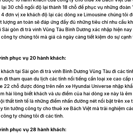
 lại 30 chỗ ngồi độ lại thành 18 chỗ để phục vụ những đoàn 
m 4 đơn vị xe khách độ lại các dòng xe Limousine chúng tôi 
 lượng an toàn sẽ đáp ứng đầy đủ những tiêu chí nhu cầu k
i Sài gòn đi trà vinh Vũng Tàu Bình Dương xác nhập hiện nay
a công ty chúng tôi mà giá cả ngày càng tiết kiệm do sự cạnh 
 vinh phục vụ 20 hành khách:
hách tại Sài gòn đi trà vinh Bình Dương Vũng Tàu đi các tỉn
 đi tham quan du lịch các tỉnh nổi tiếng cần loại xe cao cấp
usine 22 chỗ được đóng trên nền xe Hyundai Universe nhập kh
 hài lòng biết khách và ưu điểm của hai dòng xe này là êm 
nội thất tinh tế là những điểm nhấn đường nét nổi bật trên xe 
Hãy tin tưởng công ty cho thuê xe Bách Việt mà trải nghiệm c
công ty chúng tôi đi các tỉnh.
 vinh phục vụ 28 hành khách: