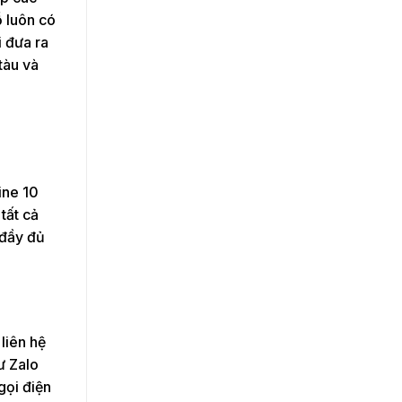
 luôn có
i đưa ra
tàu và
ine 10
tất cả
 đầy đủ
liên hệ
ư Zalo
gọi điện