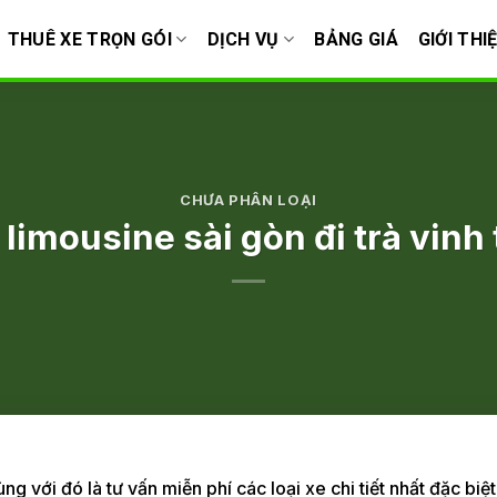
THUÊ XE TRỌN GÓI
DỊCH VỤ
BẢNG GIÁ
GIỚI THI
CHƯA PHÂN LOẠI
 limousine sài gòn đi trà vinh 
 với đó là tư vấn miễn phí các loại xe chi tiết nhất đặc biệt