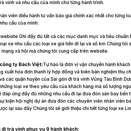
 trà vinh và nhu cầu của mình cho từng hành trình.
n viên điều hành tư vấn báo giá chính xác nhất cho từng loạ
o nhu cầu của mình.
 website Ghi đầy đủ tất cả các mục danh mục và tiêu chuẩn 
oại xe nhu cầu các loại xe giá tiền đi lại và số km Chúng tôi 
c mạng xã hội mà chúng tôi cung cấp trên website.
 công ty Bách Việt:
Tự hào là đơn vị vận chuyển hành khách
g xuất hóa đơn thanh lý hợp đồng và biên bản nghiệm thu c
nh và các quận huyện của Sài gòn đi trà vinh Vũng Tàu Bình D
 những loại xe theo yêu cầu của khách hàng mà số lượng ngư
ẽ đáp ứng đầy đủ những nhu cầu đi lại đưa đón sân bay bến 
sự kiện hội nghị dự án đưa đón các chuyên viên nhân viên bá
ược lại sau đây Chúng tôi sẽ giới thiệu chi tiết từng loại xe L
 đi trà vinh phục vụ 9 hành khách: