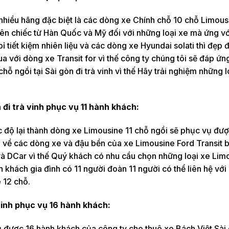
 nhiều hãng đặc biệt là các dòng xe Chính chỗ 10 chỗ Limous
ên chiếc từ Hàn Quốc và Mỹ đối với những loại xe mà ứng vớ
 tiết kiệm nhiên liệu và các dòng xe Hyundai solati thì đẹp 
ua với dòng xe Transit for vì thế công ty chúng tôi sẽ đáp ứ
ỗ ngồi tại Sài gòn đi trà vinh vì thế Hãy trải nghiệm những l
 đi trà vinh phục vụ 11 hành khách:
 độ lại thành dòng xe Limousine 11 chỗ ngồi sẽ phục vụ đượ
ối về các dòng xe và đậu bền của xe Limousine Ford Transit
 DCar vì thế Quý khách có nhu cầu chọn những loại xe Limo
 khách gia đình có 11 người đoàn 11 người có thể liên hệ với
 12 chỗ.
vinh phục vụ 16 hành khách:
được 16 hành khách của công ty cho thuê xe Bách Việt Sài 