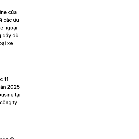
ine của
i các ưu
đẽ ngoại
ng đầy đủ
oại xe
c 11
 bản 2025
usine tại
 công ty
gòn đi