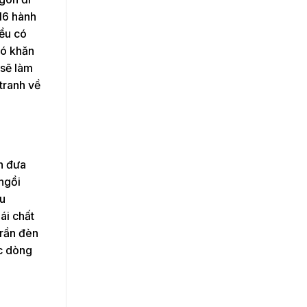
16 hành
đều có
hó khăn
 sẽ làm
tranh về
h đưa
 ngồi
ẩu
ái chất
trần đèn
ác dòng