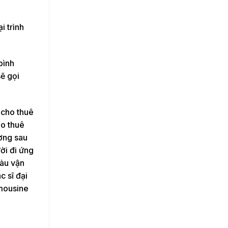
i trình
bình
sẽ gọi
 cho thuê
ho thuê
ương sau
ời đi ứng
tàu vận
c sĩ đại
imousine