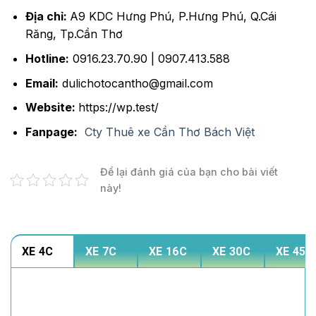
Địa chỉ:
A9 KDC Hưng Phú, P.Hưng Phú, Q.Cái
Răng, Tp.Cần Thơ
Hotline:
0916.23.70.90 | 0907.413.588
Email:
dulichotocantho@gmail.com
Website:
https://wp.test/
Fanpage:
Cty Thuê xe Cần Thơ Bách Việt
Để lại đánh giá của bạn cho bài viết
này!
XE 4C
XE 7C
XE 16C
XE 30C
XE 45C