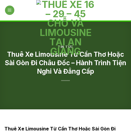
Skip
to
content
TIN TỨC
Thuê Xe Limousine Từ Cần Thơ Hoặc
Sài Gòn Đi Châu Đốc – Hành Trình Tiện
Nghi Và Đẳng Cấp
Thuê Xe Limousine Từ Cần Thơ Hoặc Sài Gòn Đi