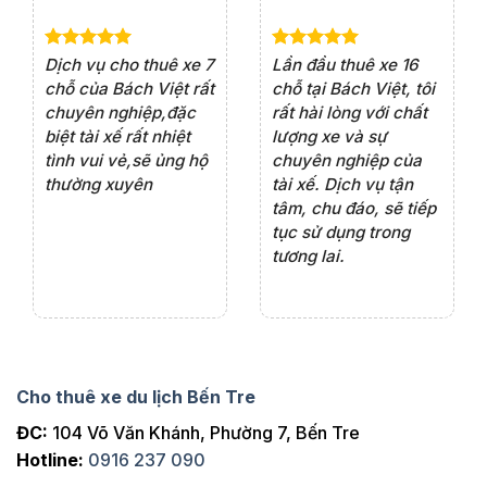
e 4
Dịch vụ cho thuê xe 7
Lần đầu thuê xe 16
Xe
rất
chỗ của Bách Việt rất
chỗ tại Bách Việt, tôi
tà
ện
chuyên nghiệp,đặc
rất hài lòng với chất
rấ
iểu
biệt tài xế rất nhiệt
lượng xe và sự
th
ôn
tình vui vẻ,sẽ ủng hộ
chuyên nghiệp của
đá
thường xuyên
tài xế. Dịch vụ tận
th
ng
tâm, chu đáo, sẽ tiếp
ch
tục sử dụng trong
ho
tương lai.
Cho thuê xe du lịch Bến Tre
ĐC:
104 Võ Văn Khánh, Phường 7, Bến Tre
Hotline:
0916 237 090