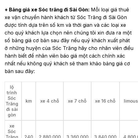
+ Bảng giá xe Sóc trăng đi Sài Gòn:
Mỗi loại giá thuê
xe vận chuyển hành khách từ Sóc Trăng đi Sài Gòn
được tính dựa trên số km và thời gian và các loại xe
cho quý khách lựa chọn nên chúng tôi xin đưa ra một
số bảng giá cơ bản sau đây nếu quý khách xuất phát
ở những huyện của Sóc Trăng hãy cho nhân viên điều
hành biết để nhân viên báo giá một cách chính xác
nhất nếu không quý khách sẽ tham khảo bảng giá cơ
bản sau đây:
lộ
trình
Sóc
km
xe 4 chỗ
xe 7 chỗ
xe 16 chỗ
limous
Trăng
đi sài
gòn
xe
Sóc
Trăng
240
2,880,000
3,360,000
3,840,000
4,800,