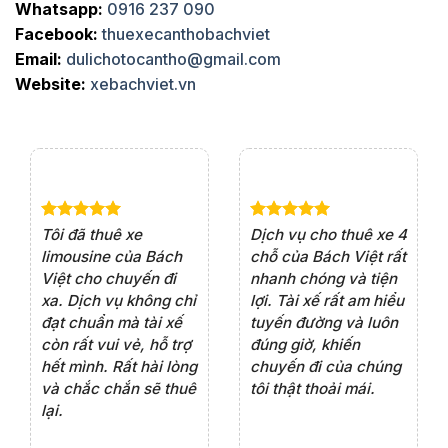
Whatsapp:
0916 237 090
Facebook:
thuexecanthobachviet
Email:
dulichotocantho@gmail.com
Website:
xebachviet.vn
e 4
Dịch vụ cho thuê xe 7
Lần đầu thuê xe 16
Xe
rất
chỗ của Bách Việt rất
chỗ tại Bách Việt, tôi
tà
ện
chuyên nghiệp,đặc
rất hài lòng với chất
rấ
iểu
biệt tài xế rất nhiệt
lượng xe và sự
th
ôn
tình vui vẻ,sẽ ủng hộ
chuyên nghiệp của
đá
thường xuyên
tài xế. Dịch vụ tận
th
ng
tâm, chu đáo, sẽ tiếp
ch
tục sử dụng trong
ho
tương lai.