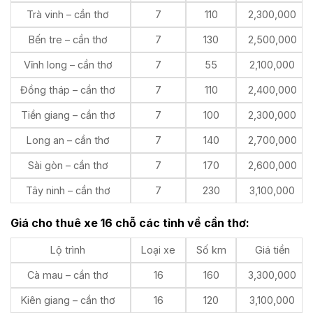
Trà vinh – cần thơ
7
110
2,300,000
Bến tre – cần thơ
7
130
2,500,000
Vĩnh long – cần thơ
7
55
2,100,000
Đồng tháp – cần thơ
7
110
2,400,000
Tiền giang – cần thơ
7
100
2,300,000
Long an – cần thơ
7
140
2,700,000
Sài gòn – cần thơ
7
170
2,600,000
Tây ninh – cần thơ
7
230
3,100,000
Giá cho thuê xe 16 chỗ các tỉnh về cần thơ:
Lộ trình
Loại xe
Số km
Giá tiền
Cà mau – cần thơ
16
160
3,300,000
Kiên giang – cần thơ
16
120
3,100,000