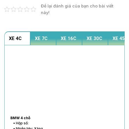
Để lại đánh giá của bạn cho bài viết
này!
XE 4C
XE 7C
XE 16C
XE 30C
XE 45C
BMW 4 chỗ
• Hộp số:
• Nhiên liệu: Xăng