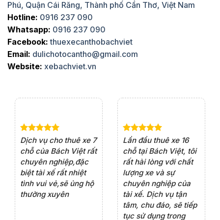
Phú, Quận Cái Răng, Thành phố Cần Thơ, Việt Nam
Hotline:
0916 237 090
Whatsapp:
0916 237 090
Facebook:
thuexecanthobachviet
Email:
dulichotocantho@gmail.com
Website:
xebachviet.vn
e 4
Dịch vụ cho thuê xe 7
Lần đầu thuê xe 16
Xe
rất
chỗ của Bách Việt rất
chỗ tại Bách Việt, tôi
tà
ện
chuyên nghiệp,đặc
rất hài lòng với chất
rấ
iểu
biệt tài xế rất nhiệt
lượng xe và sự
th
ôn
tình vui vẻ,sẽ ủng hộ
chuyên nghiệp của
đá
thường xuyên
tài xế. Dịch vụ tận
th
ng
tâm, chu đáo, sẽ tiếp
ch
tục sử dụng trong
ho