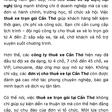
nghị
tăng mạnh không chỉ ở doanh nghiệp mà cả các
đơn vị hành chính, trường học, tổ chức xã hội. Việc
thuê xe trọn gói Cần Thơ
giúp khách hàng tiết kiệm
thời gian, chi phí và công sức. Bạn chỉ cần cung cấp
lịch trình – đội ngũ công ty cho thuê xe sẽ lo trọn gói
từ A đến Z: sắp xếp xe, tài xế, chờ khách và hỗ trợ
xuyên suốt chương trình.
Hơn thế, các
công ty thuê xe Cần Thơ
hiện nay đã
đầu tư đội xe đa dạng, từ 4 chỗ, 7 chỗ đến 45 chỗ, xe
VIP, Limousine, đáp ứng mọi quy mô sự kiện. Không
chỉ vậy, các
đơn vị cho thuê xe tại Cần Thơ
còn được
đánh giá cao nhờ tác phong chuyên nghiệp, báo giá
minh bạch và dịch vụ tận tâm.
Có thể nói, việc
thuê xe trọn gói tại Cần Thơ
không
chỉ giúp sự kiện diễn ra thuận lợi mà còn thể hiện đẳng
cấp, sự chu đáo của đơn vị tổ chức. Một lựa chọn