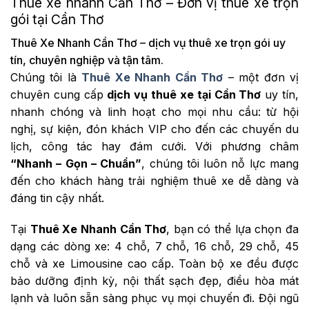
Thuê xe nhanh Cần Thơ – Đơn vị thuê xe trọn
gói tại Cần Thơ
Thuê Xe Nhanh Cần Thơ – dịch vụ thuê xe trọn gói uy
tín, chuyên nghiệp và tận tâm.
Chúng tôi là
Thuê Xe Nhanh Cần Thơ
– một đơn vị
chuyên cung cấp
dịch vụ thuê xe tại Cần Thơ
uy tín,
nhanh chóng và linh hoạt cho mọi nhu cầu: từ hội
nghị, sự kiện, đón khách VIP cho đến các chuyến du
lịch, công tác hay đám cưới. Với phương châm
“Nhanh – Gọn – Chuẩn”
, chúng tôi luôn nỗ lực mang
đến cho khách hàng trải nghiệm thuê xe dễ dàng và
đáng tin cậy nhất.
Tại
Thuê Xe Nhanh Cần Thơ
, bạn có thể lựa chọn đa
dạng các dòng xe: 4 chỗ, 7 chỗ, 16 chỗ, 29 chỗ, 45
chỗ và xe Limousine cao cấp. Toàn bộ xe đều được
bảo dưỡng định kỳ, nội thất sạch đẹp, điều hòa mát
lạnh và luôn sẵn sàng phục vụ mọi chuyến đi. Đội ngũ