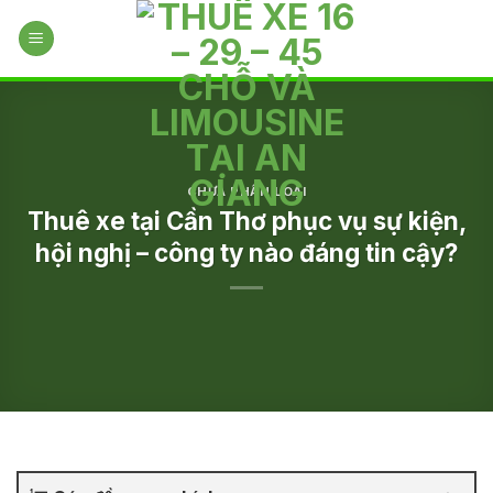
Skip
to
content
CHƯA PHÂN LOẠI
Thuê xe tại Cần Thơ phục vụ sự kiện,
hội nghị – công ty nào đáng tin cậy?