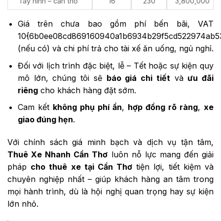
Tây ninh – cần thơ
16
230
3,800,000
Giá trên chưa bao gồm phí bến bãi, VAT
10{6b0ee08cd869160940a1b6934b29f5cd522974ab53
(nếu có) và chi phí trả cho tài xế ăn uống, ngủ nghỉ.
Đối với lịch trình đặc biệt, lễ – Tết hoặc sự kiện quy
mô lớn, chúng tôi sẽ
báo giá chi tiết
và
ưu đãi
riêng
cho khách hàng đặt sớm.
Cam kết
không phụ phí ẩn
,
hợp đồng rõ ràng
,
xe
giao đúng hẹn
.
Với chính sách giá minh bạch và dịch vụ tận tâm,
Thuê Xe Nhanh Cần Thơ
luôn nỗ lực mang đến giải
pháp
cho thuê xe tại Cần Thơ
tiện lợi, tiết kiệm và
chuyên nghiệp nhất – giúp khách hàng an tâm trong
mọi hành trình, dù là hội nghị quan trọng hay sự kiện
lớn nhỏ.