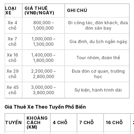
LOẠI
GIÁ THUÊ
GHI CHÚ
XE
(VNĐ/NGÀY)
Xe 4
800,000 –
Đi công tác, đón khách, đưa
chỗ
1,000,000
đón sân bay
Xe 7
1,000,000 –
Gia đình, du lịch ngắn ngày
chỗ
1,300,000
Xe 16
1,400,000 –
Tour nhóm, đoàn thể
chỗ
1,800,000
Xe 29
2,200,000 –
Đưa đón cơ quan, trường
chỗ
2,800,000
học
Xe 45
3,000,000 –
Sự kiện, hành trình dài
chỗ
3,800,000
Giá Thuê Xe Theo Tuyến Phổ Biến
KHOẢNG
TUYẾN
CÁCH
4 CHỖ
7 CHỖ
16 CHỖ
(KM)