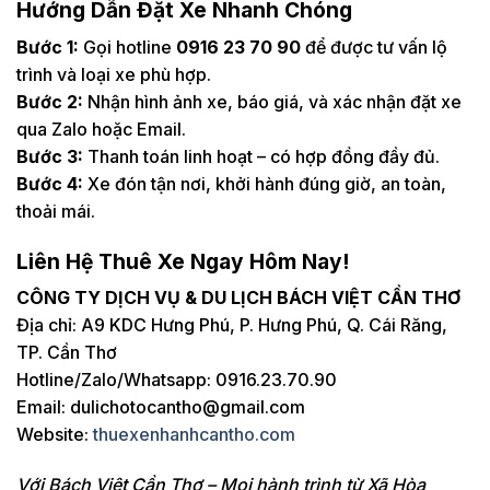
Hướng Dẫn Đặt Xe Nhanh Chóng
Bước 1:
Gọi hotline
0916 23 70 90
để được tư vấn lộ
trình và loại xe phù hợp.
Bước 2:
Nhận hình ảnh xe, báo giá, và xác nhận đặt xe
qua Zalo hoặc Email.
Bước 3:
Thanh toán linh hoạt – có hợp đồng đầy đủ.
Bước 4:
Xe đón tận nơi, khởi hành đúng giờ, an toàn,
thoải mái.
Liên Hệ Thuê Xe Ngay Hôm Nay!
CÔNG TY DỊCH VỤ & DU LỊCH BÁCH VIỆT CẦN THƠ
Địa chỉ: A9 KDC Hưng Phú, P. Hưng Phú, Q. Cái Răng,
TP. Cần Thơ
Hotline/Zalo/Whatsapp: 0916.23.70.90
Email: dulichotocantho@gmail.com
Website:
thuexenhanhcantho.com
Với Bách Việt Cần Thơ – Mọi hành trình từ Xã Hòa