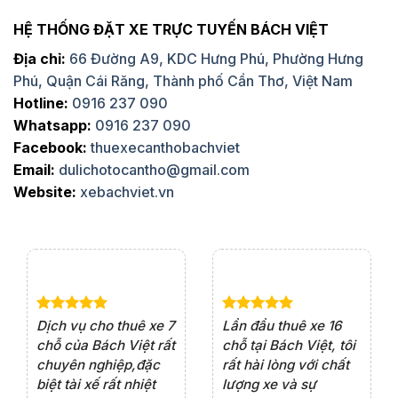
HỆ THỐNG ĐẶT XE TRỰC TUYẾN BÁCH VIỆT
Địa chỉ:
66 Đường A9, KDC Hưng Phú, Phường Hưng
Phú, Quận Cái Răng, Thành phố Cần Thơ, Việt Nam
Hotline:
0916 237 090
Whatsapp:
0916 237 090
Facebook:
thuexecanthobachviet
Email:
dulichotocantho@gmail.com
Website:
xebachviet.vn
e 4
Dịch vụ cho thuê xe 7
Lần đầu thuê xe 16
Xe
rất
chỗ của Bách Việt rất
chỗ tại Bách Việt, tôi
tà
ện
chuyên nghiệp,đặc
rất hài lòng với chất
rấ
iểu
biệt tài xế rất nhiệt
lượng xe và sự
th