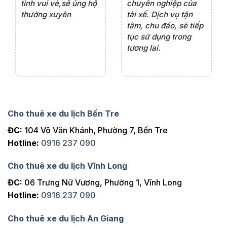
ôn
tình vui vẻ,sẽ ủng hộ
chuyên nghiệp của
đá
thường xuyên
tài xế. Dịch vụ tận
th
ng
tâm, chu đáo, sẽ tiếp
ch
tục sử dụng trong
ho
tương lai.
Cho thuê xe du lịch Bến Tre
ĐC:
104 Võ Văn Khánh, Phường 7, Bến Tre
Hotline:
0916 237 090
Cho thuê xe du lịch Vĩnh Long
ĐC:
06 Trưng Nữ Vương, Phường 1, Vĩnh Long
Hotline:
0916 237 090
Cho thuê xe du lịch An Giang