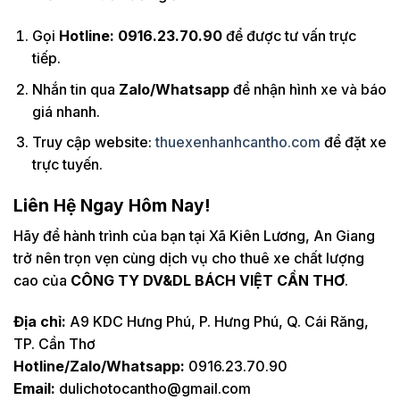
Gọi
Hotline: 0916.23.70.90
để được tư vấn trực
tiếp.
Nhắn tin qua
Zalo/Whatsapp
để nhận hình xe và báo
giá nhanh.
Truy cập website:
thuexenhanhcantho.com
để đặt xe
trực tuyến.
Liên Hệ Ngay Hôm Nay!
Hãy để hành trình của bạn tại Xã Kiên Lương, An Giang
trở nên trọn vẹn cùng dịch vụ cho thuê xe chất lượng
cao của
CÔNG TY DV&DL BÁCH VIỆT CẦN THƠ
.
Địa chỉ:
A9 KDC Hưng Phú, P. Hưng Phú, Q. Cái Răng,
TP. Cần Thơ
Hotline/Zalo/Whatsapp:
0916.23.70.90
Email:
dulichotocantho@gmail.com