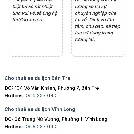
iểu
biệt tài xế rất nhiệt
lượng xe và sự
th
ôn
tình vui vẻ,sẽ ủng hộ
chuyên nghiệp của
đá
thường xuyên
tài xế. Dịch vụ tận
th
ng
tâm, chu đáo, sẽ tiếp
ch
tục sử dụng trong
ho
tương lai.
Cho thuê xe du lịch Bến Tre
ĐC:
104 Võ Văn Khánh, Phường 7, Bến Tre
Hotline:
0916 237 090
Cho thuê xe du lịch Vĩnh Long
ĐC:
06 Trưng Nữ Vương, Phường 1, Vĩnh Long
Hotline:
0916 237 090