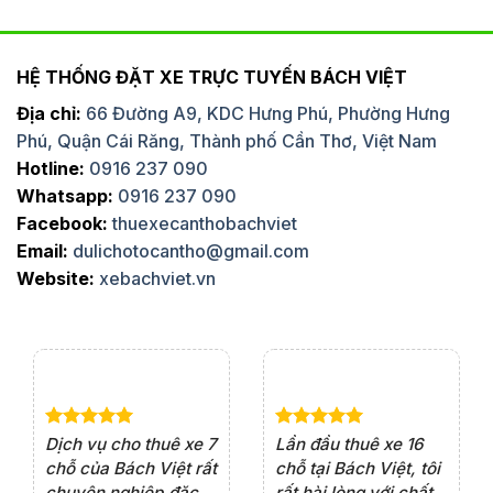
HỆ THỐNG ĐẶT XE TRỰC TUYẾN BÁCH VIỆT
Địa chỉ:
66 Đường A9, KDC Hưng Phú, Phường Hưng
Phú, Quận Cái Răng, Thành phố Cần Thơ, Việt Nam
Hotline:
0916 237 090
Whatsapp:
0916 237 090
Facebook:
thuexecanthobachviet
Email:
dulichotocantho@gmail.com
Website:
xebachviet.vn
e 4
Dịch vụ cho thuê xe 7
Lần đầu thuê xe 16
Xe
rất
chỗ của Bách Việt rất
chỗ tại Bách Việt, tôi
tà
ện
chuyên nghiệp,đặc
rất hài lòng với chất
rấ