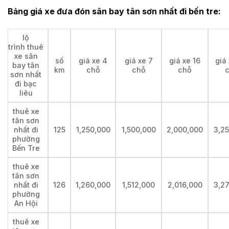
Bảng giá xe đưa đón sân bay tân sơn nhất đi bến tre:
lộ
trình thuê
xe sân
số
giá xe 4
giá xe 7
giá xe 16
giá
bay tân
km
chỗ
chỗ
chỗ
sơn nhất
đi bạc
liêu
thuê xe
tân sơn
nhất đi
125
1,250,000
1,500,000
2,000,000
3,2
phường
Bến Tre
thuê xe
tân sơn
nhất đi
126
1,260,000
1,512,000
2,016,000
3,2
phường
An Hội
thuê xe