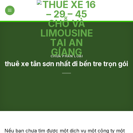
Skip
to
content
CHƯA PHÂN LOẠI
thuê xe tân sơn nhất đi bến tre trọn gói
Nếu bạn chưa tìm được một dịch vụ một công ty một