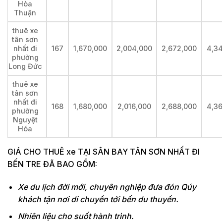
Hòa
Thuận
thuê xe
tân sơn
nhất đi
167
1,670,000
2,004,000
2,672,000
4,3
phường
Long Đức
thuê xe
tân sơn
nhất đi
168
1,680,000
2,016,000
2,688,000
4,3
phường
Nguyệt
Hóa
GIÁ CHO THUÊ xe TẠI SÂN BAY TÂN SƠN NHẤT ĐI
BẾN TRE ĐÃ BAO GỒM:
Xe du lịch đời mới, chuyên nghiệp đưa đón Qúy
khách tận nơi di chuyển tới bến du thuyền.
Nhiên liệu cho suốt hành trình.