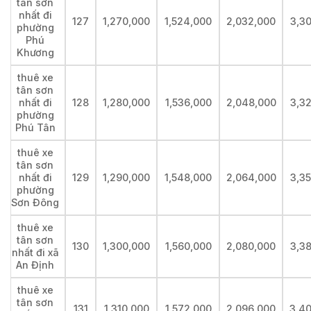
tân sơn
nhất đi
127
1,270,000
1,524,000
2,032,000
3,3
phường
Phú
Khương
thuê xe
tân sơn
nhất đi
128
1,280,000
1,536,000
2,048,000
3,3
phường
Phú Tân
thuê xe
tân sơn
nhất đi
129
1,290,000
1,548,000
2,064,000
3,3
phường
Sơn Đông
thuê xe
tân sơn
130
1,300,000
1,560,000
2,080,000
3,3
nhất đi xã
An Định
thuê xe
tân sơn
131
1,310,000
1,572,000
2,096,000
3,4