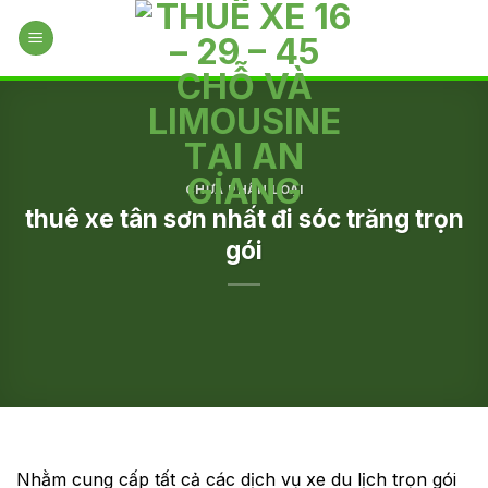
Skip
to
content
CHƯA PHÂN LOẠI
thuê xe tân sơn nhất đi sóc trăng trọn
gói
Nhằm cung cấp tất cả các dịch vụ xe du lịch trọn gói