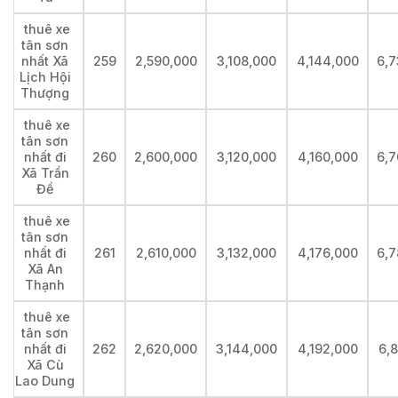
thuê xe
tân sơn
nhất Xã
259
2,590,000
3,108,000
4,144,000
6,7
Lịch Hội
Thượng
thuê xe
tân sơn
nhất đi
260
2,600,000
3,120,000
4,160,000
6,7
Xã Trần
Đề
thuê xe
tân sơn
nhất đi
261
2,610,000
3,132,000
4,176,000
6,7
Xã An
Thạnh
thuê xe
tân sơn
nhất đi
262
2,620,000
3,144,000
4,192,000
6,
Xã Cù
Lao Dung