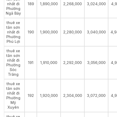
nhất đi
189
1,890,000
2,268,000
3,024,000
4,9
Phường
Ngã Bảy
thuê xe
tân sơn
nhất đi
190
1,900,000
2,280,000
3,040,000
4,9
Phường
Phú Lợi
thuê xe
tân sơn
nhất đi
191
1,910,000
2,292,000
3,056,000
4,9
Phường
Sóc
Trăng
thuê xe
tân sơn
nhất đi
192
1,920,000
2,304,000
3,072,000
4,9
Phường
Mỹ
Xuyên
thuê xe