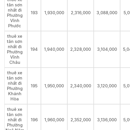
tân sơn
nhất đi
193
1,930,000
2,316,000
3,088,000
5,
Phường
Vĩnh
Phước
thuê xe
tân sơn
nhất đi
194
1,940,000
2,328,000
3,104,000
5,0
Phường
Vĩnh
Châu
thuê xe
tân sơn
nhất đi
195
1,950,000
2,340,000
3,120,000
5,0
Phường
Khánh
Hòa
thuê xe
tân sơn
nhất đi
196
1,960,000
2,352,000
3,136,000
5,0
Phường