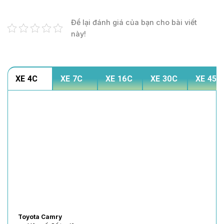
Để lại đánh giá của bạn cho bài viết
này!
XE 4C
XE 7C
XE 16C
XE 30C
XE 45C
Toyota Vios