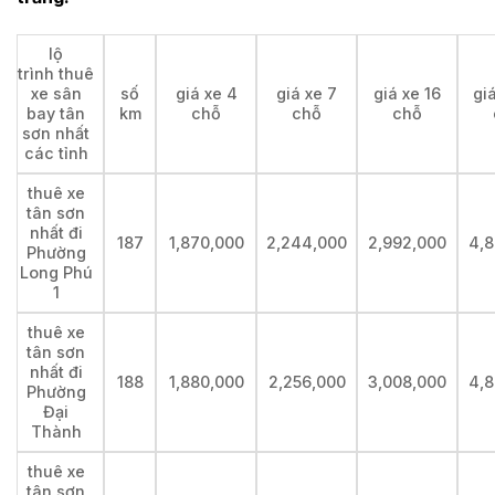
lộ
trình thuê
xe sân
số
giá xe 4
giá xe 7
giá xe 16
gi
bay tân
km
chỗ
chỗ
chỗ
sơn nhất
các tỉnh
thuê xe
tân sơn
nhất đi
187
1,870,000
2,244,000
2,992,000
4,8
Phường
Long Phú
1
thuê xe
tân sơn
nhất đi
188
1,880,000
2,256,000
3,008,000
4,8
Phường
Đại
Thành
thuê xe
tân sơn