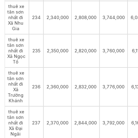
thuê xe
tân sơn
nhất đi
234
2,340,000
2,808,000
3,744,000
6,0
Xã Nhu
Gia
thuê xe
tân sơn
nhất đi
235
2,350,000
2,820,000
3,760,000
6,
Xã Ngọc
Tố
thuê xe
tân sơn
nhất đi
236
2,360,000
2,832,000
3,776,000
6,
Xã
Trường
Khánh
thuê xe
tân sơn
nhất đi
237
2,370,000
2,844,000
3,792,000
6,
Xã Đại
Ngãi