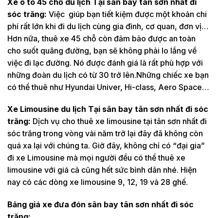
Xe ô tô 45 chỗ du lịch Tại sân bay tân sơn nhất đi
sóc trăng:
Việc giúp bạn tiết kiệm được một khoản chi
phí rất lớn khi đi du lịch cùng gia đình, cơ quan, đơn vị…
Hơn nữa, thuê xe 45 chỗ còn đảm bảo được an toàn
cho suốt quãng đường, bạn sẽ không phải lo lắng về
việc đi lạc đường. Nó được đánh giá là rất phù hợp với
những đoàn du lịch có từ 30 trở lên.Những chiếc xe bạn
có thể thuê như Hyundai Univer, Hi-class, Aero Space…
Xe Limousine du lịch Tại sân bay tân sơn nhất đi sóc
trăng:
Dịch vụ cho thuê xe limousine tại tân sơn nhất đi
sóc trăng trong vòng vài năm trở lại đây đã không còn
quá xa lại với chúng ta. Giờ đây, không chỉ có “đại gia”
đi xe Limousine mà mọi người đều có thể thuê xe
limousine với giá cả cũng hết sức bình dân nhé. Hiện
nay có các dòng xe limousine 9, 12, 19 và 28 ghế.
Bảng giá xe đưa đón sân bay tân sơn nhất đi sóc
trăng: