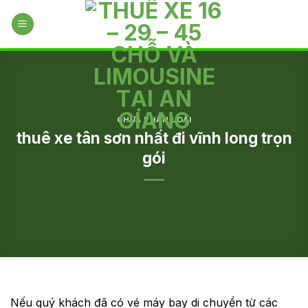
Skip
to
content
CHƯA PHÂN LOẠI
thuê xe tân sơn nhất đi vĩnh long trọn
gói
Nếu quý khách đã có vé máy bay di chuyển từ các