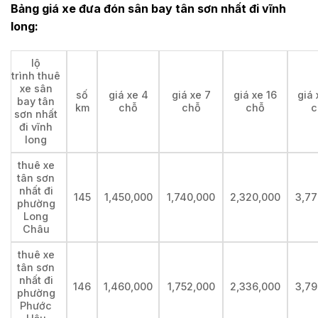
Bảng giá xe đưa đón sân bay tân sơn nhất đi vĩnh
long:
lộ
trình thuê
xe sân
số
giá xe 4
giá xe 7
giá xe 16
giá 
bay tân
km
chỗ
chỗ
chỗ
c
sơn nhất
đi vĩnh
long
thuê xe
tân sơn
nhất đi
145
1,450,000
1,740,000
2,320,000
3,77
phường
Long
Châu
thuê xe
tân sơn
nhất đi
146
1,460,000
1,752,000
2,336,000
3,79
phường
Phước