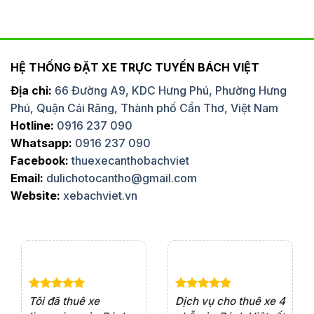
HỆ THỐNG ĐẶT XE TRỰC TUYẾN BÁCH VIỆT
Địa chỉ:
66 Đường A9, KDC Hưng Phú, Phường Hưng
Phú, Quận Cái Răng, Thành phố Cần Thơ, Việt Nam
Hotline:
0916 237 090
Whatsapp:
0916 237 090
Facebook:
thuexecanthobachviet
Email:
dulichotocantho@gmail.com
Website:
xebachviet.vn
e 4
Dịch vụ cho thuê xe 7
Lần đầu thuê xe 16
Xe