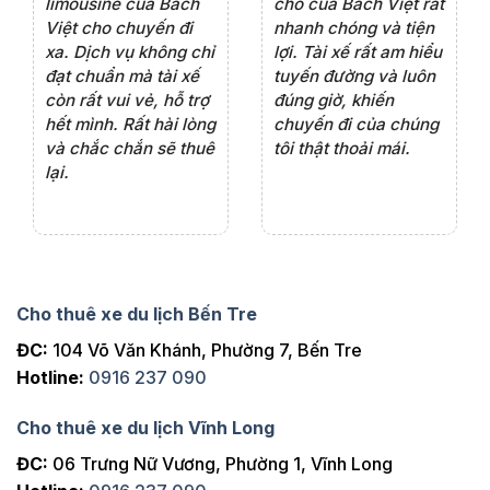
rất
chỗ của Bách Việt rất
chỗ tại Bách Việt, tôi
tà
ện
chuyên nghiệp,đặc
rất hài lòng với chất
rấ
iểu
biệt tài xế rất nhiệt
lượng xe và sự
th
ôn
tình vui vẻ,sẽ ủng hộ
chuyên nghiệp của
đá
thường xuyên
tài xế. Dịch vụ tận
th
ng
tâm, chu đáo, sẽ tiếp
ch
tục sử dụng trong
ho
tương lai.
Cho thuê xe du lịch Bến Tre
ĐC:
104 Võ Văn Khánh, Phường 7, Bến Tre
Hotline:
0916 237 090
Cho thuê xe du lịch Vĩnh Long
ĐC:
06 Trưng Nữ Vương, Phường 1, Vĩnh Long