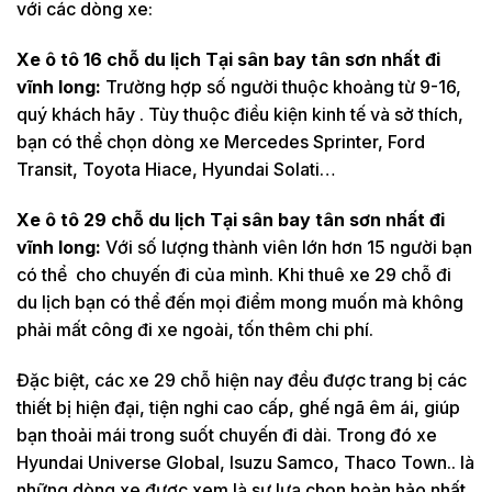
với các dòng xe:
Xe ô tô 16 chỗ du lịch Tại sân bay tân sơn nhất đi
vĩnh long:
Trường hợp số người thuộc khoảng từ 9-16,
quý khách hãy . Tùy thuộc điều kiện kinh tế và sở thích,
bạn có thể chọn dòng xe Mercedes Sprinter, Ford
Transit, Toyota Hiace, Hyundai Solati…
Xe ô tô 29 chỗ du lịch Tại sân bay tân sơn nhất đi
vĩnh long:
Với số lượng thành viên lớn hơn 15 người bạn
có thể cho chuyến đi của mình. Khi thuê xe 29 chỗ đi
du lịch bạn có thể đến mọi điểm mong muốn mà không
phải mất công đi xe ngoài, tốn thêm chi phí.
Đặc biệt, các xe 29 chỗ hiện nay đều được trang bị các
thiết bị hiện đại, tiện nghi cao cấp, ghế ngã êm ái, giúp
bạn thoải mái trong suốt chuyến đi dài. Trong đó xe
Hyundai Universe Global, Isuzu Samco, Thaco Town.. là
những dòng xe được xem là sự lựa chọn hoàn hảo nhất.