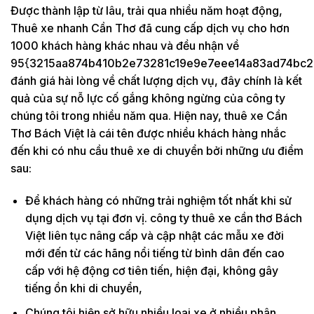
Được thành lập từ lâu, trải qua nhiều năm hoạt động,
Thuê xe nhanh Cần Thơ đã cung cấp dịch vụ cho hơn
1000 khách hàng khác nhau và đều nhận về
95{3215aa874b410b2e73281c19e9e7eee14a83ad74bc2
đánh giá hài lòng về chất lượng dịch vụ, đây chính là kết
quả của sự nỗ lực cố gắng không ngừng của công ty
chúng tôi trong nhiều năm qua. Hiện nay, thuê xe Cần
Thơ Bách Việt là cái tên được nhiều khách hàng nhắc
đến khi có nhu cầu thuê xe di chuyển bởi những ưu điểm
sau:
Để khách hàng có những trải nghiệm tốt nhất khi sử
dụng dịch vụ tại đơn vị. công ty thuê xe cần thơ Bách
Việt liên tục nâng cấp và cập nhật các mẫu xe đời
mới đến từ các hãng nổi tiếng từ bình dân đến cao
cấp với hệ động cơ tiên tiến, hiện đại, không gây
tiếng ồn khi di chuyển,
Chúng tôi hiện sở hữu nhiều loại xe ở nhiều phân