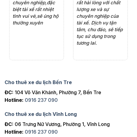
ện
chuyên nghiệp,đặc
rất hài lòng với chất
rấ
iểu
biệt tài xế rất nhiệt
lượng xe và sự
th
ôn
tình vui vẻ,sẽ ủng hộ
chuyên nghiệp của
đá
thường xuyên
tài xế. Dịch vụ tận
th
ng
tâm, chu đáo, sẽ tiếp
ch
tục sử dụng trong
ho
tương lai.
Cho thuê xe du lịch Bến Tre
ĐC:
104 Võ Văn Khánh, Phường 7, Bến Tre
Hotline:
0916 237 090
Cho thuê xe du lịch Vĩnh Long
ĐC:
06 Trưng Nữ Vương, Phường 1, Vĩnh Long
Hotline:
0916 237 090