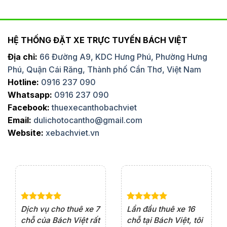
HỆ THỐNG ĐẶT XE TRỰC TUYẾN BÁCH VIỆT
Địa chỉ:
66 Đường A9, KDC Hưng Phú, Phường Hưng
Phú, Quận Cái Răng, Thành phố Cần Thơ, Việt Nam
Hotline:
0916 237 090
Whatsapp:
0916 237 090
Facebook:
thuexecanthobachviet
Email:
dulichotocantho@gmail.com
Website:
xebachviet.vn
e 4
Dịch vụ cho thuê xe 7
Lần đầu thuê xe 16
Xe
rất
chỗ của Bách Việt rất
chỗ tại Bách Việt, tôi
tà