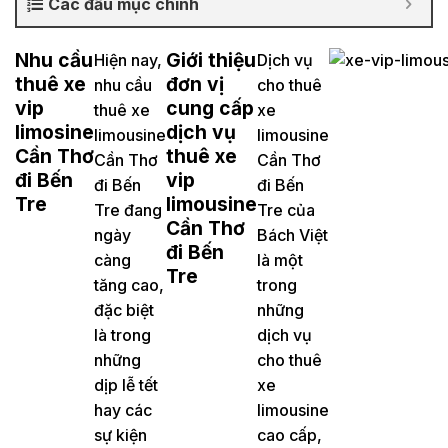
Các đầu mục chính
Nhu cầu
Giới thiệu
Hiện nay,
Dịch vụ
thuê xe
đơn vị
nhu cầu
cho thuê
vip
cung cấp
thuê xe
xe
limosine
dịch vụ
limousine
limousine
Cần Thơ
thuê xe
Cần Thơ
Cần Thơ
đi Bến
vip
đi Bến
đi Bến
Tre
limousine
Tre đang
Tre của
Cần Thơ
ngày
Bách Việt
đi Bến
càng
là một
Tre
tăng cao,
trong
đặc biệt
những
là trong
dịch vụ
những
cho thuê
dịp lễ tết
xe
hay các
limousine
sự kiện
cao cấp,