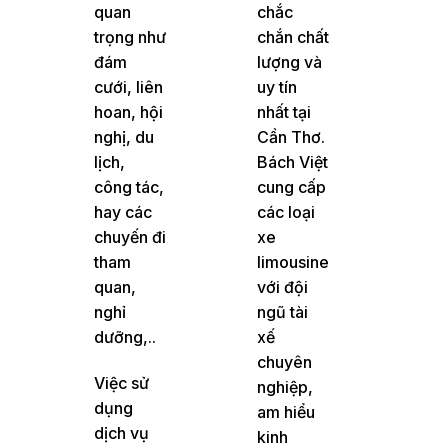
quan
chắc
trọng như
chắn chất
đám
lượng và
cưới, liên
uy tín
hoan, hội
nhất tại
nghị, du
Cần Thơ.
lịch,
Bách Việt
công tác,
cung cấp
hay các
các loại
chuyến đi
xe
tham
limousine
quan,
với đội
nghỉ
ngũ tài
dưỡng,..
xế
chuyên
Việc sử
nghiệp,
dụng
am hiểu
dịch vụ
kinh