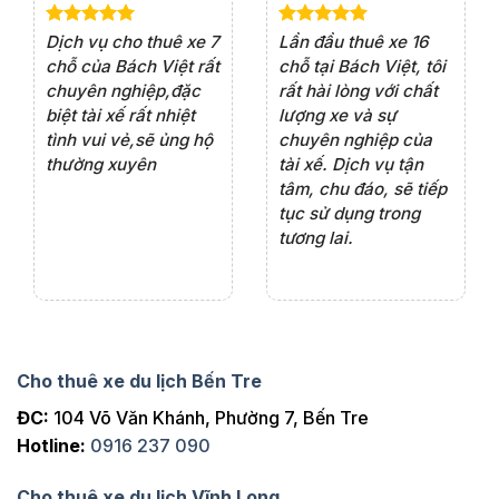
e 4
Dịch vụ cho thuê xe 7
Lần đầu thuê xe 16
Xe
rất
chỗ của Bách Việt rất
chỗ tại Bách Việt, tôi
tà
ện
chuyên nghiệp,đặc
rất hài lòng với chất
rấ
iểu
biệt tài xế rất nhiệt
lượng xe và sự
th
ôn
tình vui vẻ,sẽ ủng hộ
chuyên nghiệp của
đá
thường xuyên
tài xế. Dịch vụ tận
th
ng
tâm, chu đáo, sẽ tiếp
ch
tục sử dụng trong
ho
tương lai.
Cho thuê xe du lịch Bến Tre
ĐC:
104 Võ Văn Khánh, Phường 7, Bến Tre
Hotline:
0916 237 090
Cho thuê xe du lịch Vĩnh Long