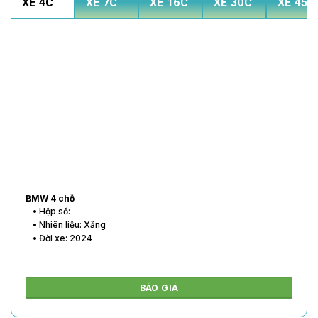
XE 4C
XE 7C
XE 16C
XE 30C
XE 45C
BMW 4 chỗ
• Hộp số:
• Nhiên liệu: Xăng
• Đời xe: 2024
BÁO GIÁ