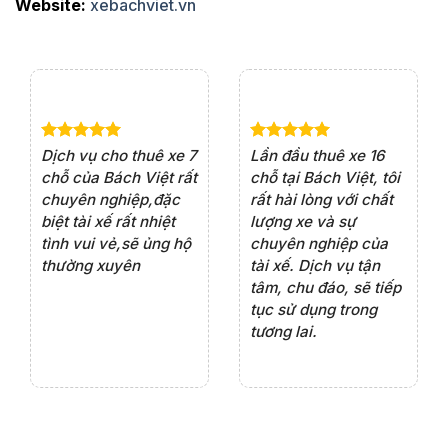
Website:
xebachviet.vn
e 4
Dịch vụ cho thuê xe 7
Lần đầu thuê xe 16
Xe
rất
chỗ của Bách Việt rất
chỗ tại Bách Việt, tôi
tà
ện
chuyên nghiệp,đặc
rất hài lòng với chất
rấ
iểu
biệt tài xế rất nhiệt
lượng xe và sự
th
ôn
tình vui vẻ,sẽ ủng hộ
chuyên nghiệp của
đá
thường xuyên
tài xế. Dịch vụ tận
th
ng
tâm, chu đáo, sẽ tiếp
ch
tục sử dụng trong
ho
tương lai.