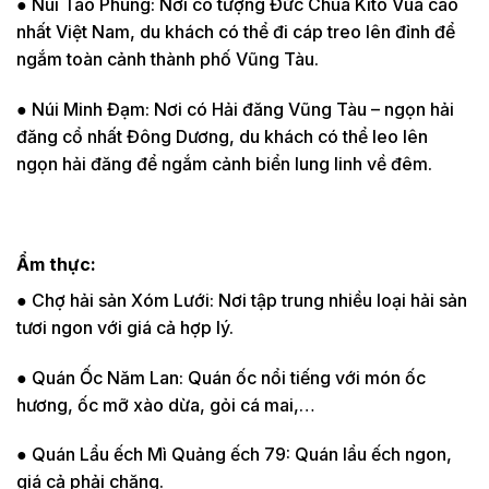
● Núi Tao Phùng: Nơi có tượng Đức Chúa Kitô Vua cao
nhất Việt Nam, du khách có thể đi cáp treo lên đỉnh để
ngắm toàn cảnh thành phố Vũng Tàu.
● Núi Minh Đạm: Nơi có Hải đăng Vũng Tàu – ngọn hải
đăng cổ nhất Đông Dương, du khách có thể leo lên
ngọn hải đăng để ngắm cảnh biển lung linh về đêm.
Ẩm thực:
● Chợ hải sản Xóm Lưới: Nơi tập trung nhiều loại hải sản
tươi ngon với giá cả hợp lý.
● Quán Ốc Năm Lan: Quán ốc nổi tiếng với món ốc
hương, ốc mỡ xào dừa, gỏi cá mai,…
● Quán Lẩu ếch Mì Quảng ếch 79: Quán lẩu ếch ngon,
giá cả phải chăng.