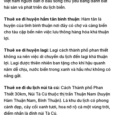
việt nam người dân ở đâu sống chủ yếu bằng đánh bắt
hải sản và phát triển du lịch biển.
Thuê xe đi huyện hầm tân bình thuận
: Hàm tân là
huyện của tỉnh bình thuận nơi đây có chợ và cảng biển
cho tàu cặp bến nên việc lưu thông hàng hóa khá thuận
lợi.
Thuê xe di huyện lagi:
Lagi cách thành phố phan thiết
không xa nên việc di chuyển du lịch đến lagi khá thuận
lợi. Lagi được thiên nhiên ban tặng cho khí hậu quanh
năm dễ chịu, nước biển trong xanh và hầu như không có
nắng gắt.
Thuê xe đi du lịch núi tà cú:
Cách Thành phố Phan
Thiết 30km, Núi Tà Cú thuộc thị trấn Thuận Nam (huyện
Hàm Thuận Nam, Bình Thuận). Là khu du lịch có phong
cảnh đẹp, cây cối xanh tươi, hoa nở rộ cả một vùng trời,
điểm nhấn là đỉnh núi Tà Cú.