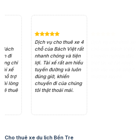
e 4
Dịch vụ cho thuê xe 7
Lần đầu thuê xe 16
Xe
rất
chỗ của Bách Việt rất
chỗ tại Bách Việt, tôi
tà
ện
chuyên nghiệp,đặc
rất hài lòng với chất
rấ
iểu
biệt tài xế rất nhiệt
lượng xe và sự
th
ôn
tình vui vẻ,sẽ ủng hộ
chuyên nghiệp của
đá
thường xuyên
tài xế. Dịch vụ tận
th
ng
tâm, chu đáo, sẽ tiếp
ch
tục sử dụng trong
ho
tương lai.
Cho thuê xe du lịch Bến Tre