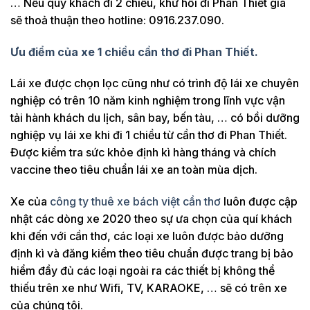
… Nếu quý khách đi 2 chiều, khứ hồi đi Phan Thiết giá
sẽ thoả thuận theo hotline: 0916.237.090.
Ưu điểm của xe 1 chiều cần thơ đi Phan Thiết.
Lái xe được chọn lọc cũng như có trình độ lái xe chuyên
nghiệp có trên 10 năm kinh nghiệm trong lĩnh vực vận
tải hành khách du lịch, sân bay, bến tàu, … có bồi dưỡng
nghiệp vụ lái xe khi đi 1 chiều từ cần thơ đi Phan Thiết.
Được kiểm tra sức khỏe định kì hàng tháng và chích
vaccine theo tiêu chuẩn lái xe an toàn mùa dịch.
Xe của
công ty thuê xe bách việt cần thơ
luôn được cập
nhật các dòng xe 2020 theo sự ưa chọn của quí khách
khi đến với cần thơ, các loại xe luôn được bảo dưỡng
định kì và đăng kiểm theo tiêu chuẩn được trang bị bảo
hiểm đầy đủ các loại ngoài ra các thiết bị không thể
thiếu trên xe như Wifi, TV, KARAOKE, … sẽ có trên xe
của chúng tôi.