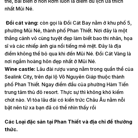
thế, bãi biển ở hòn Rơm luôn là điểm du lịch ưa thích
nhất Mũi Né.
Đồi cát vàng:
còn gọi là Đồi Cát Bay nằm ở khu phố 5,
phường Mũi Né, thành phố Phan Thiết. Nơi đây là một
thắng cảnh vô cùng tuyệt đẹp làm biết bao thi nhân, họa
sĩ và các nhiếp ảnh gia nổi tiếng mê mệt. Đây là địa
điểm không thể bỏ qua khi đến Mũi Né. Đồi Cát Vàng là
nơi ngắm hoàng hôn đẹp nhất ở Mũi Né.
Wine castle:
Lâu đài rượu vang nằm trong quần thể của
Sealink City, trên đại lộ Võ Nguyên Giáp thuộc thành
phố Phan Thiết. Ngay điểm đầu của phường Hàm Tiến
trung tâm thủ đô resort. Thực sự thì không khó kiếm
chút nào. Vì tòa lâu đài có kiến trức Châu Âu nằm nỗi
bật nên từ xa bạn đã có thể nhìn thấy rồi
Các Loại đặc sản tại Phan Thiết và địa chỉ để thưởng
thức.