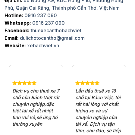
Địa chỉ:
66 Đường A9, KDC Hưng Phú, Phường Hưng
Phú, Quận Cái Răng, Thành phố Cần Thơ, Việt Nam
Hotline:
0916 237 090
Whatsapp:
0916 237 090
Facebook:
thuexecanthobachviet
Email:
dulichotocantho@gmail.com
Website:
xebachviet.vn
e 4
Dịch vụ cho thuê xe 7
Lần đầu thuê xe 16
Xe
rất
chỗ của Bách Việt rất
chỗ tại Bách Việt, tôi
tà
ện
chuyên nghiệp,đặc
rất hài lòng với chất
rấ
iểu
biệt tài xế rất nhiệt
lượng xe và sự
th
ôn
tình vui vẻ,sẽ ủng hộ
chuyên nghiệp của
đá
thường xuyên
tài xế. Dịch vụ tận
th
ng
tâm, chu đáo, sẽ tiếp
ch