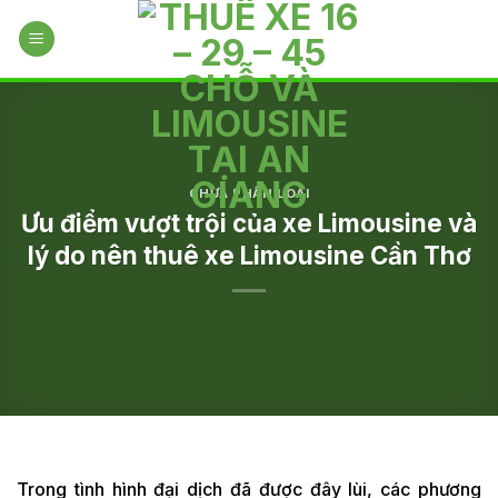
Skip
to
content
CHƯA PHÂN LOẠI
Ưu điểm vượt trội của xe Limousine và
lý do nên thuê xe Limousine Cần Thơ
Trong tình hình đại dịch đã được đây lùi, các phương