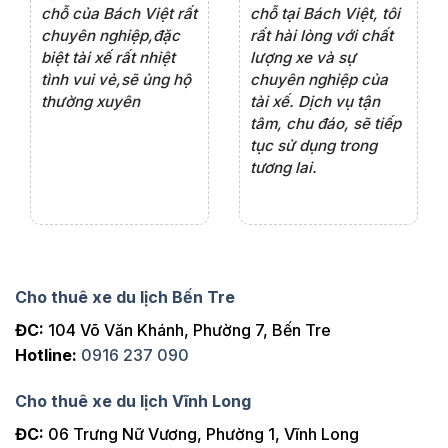
rất
chỗ của Bách Việt rất
chỗ tại Bách Việt, tôi
tà
ện
chuyên nghiệp,đặc
rất hài lòng với chất
rấ
iểu
biệt tài xế rất nhiệt
lượng xe và sự
th
ôn
tình vui vẻ,sẽ ủng hộ
chuyên nghiệp của
đá
thường xuyên
tài xế. Dịch vụ tận
th
ng
tâm, chu đáo, sẽ tiếp
ch
tục sử dụng trong
ho
tương lai.
Cho thuê xe du lịch Bến Tre
ĐC:
104 Võ Văn Khánh, Phường 7, Bến Tre
Hotline:
0916 237 090
Cho thuê xe du lịch Vĩnh Long
ĐC:
06 Trưng Nữ Vương, Phường 1, Vĩnh Long