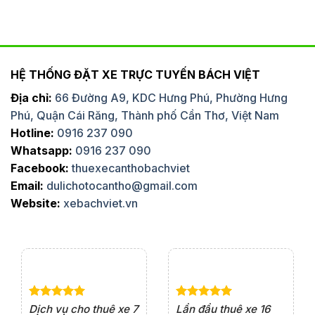
HỆ THỐNG ĐẶT XE TRỰC TUYẾN BÁCH VIỆT
Địa chỉ:
66 Đường A9, KDC Hưng Phú, Phường Hưng
Phú, Quận Cái Răng, Thành phố Cần Thơ, Việt Nam
Hotline:
0916 237 090
Whatsapp:
0916 237 090
Facebook:
thuexecanthobachviet
Email:
dulichotocantho@gmail.com
Website:
xebachviet.vn
e 4
Dịch vụ cho thuê xe 7
Lần đầu thuê xe 16
Xe