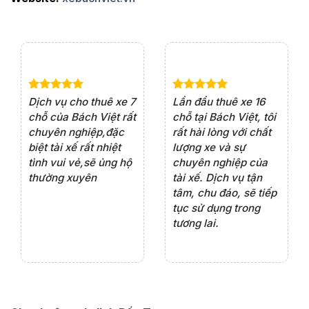
e 4
Dịch vụ cho thuê xe 7
Lần đầu thuê xe 16
Xe
rất
chỗ của Bách Việt rất
chỗ tại Bách Việt, tôi
tà
ện
chuyên nghiệp,đặc
rất hài lòng với chất
rấ
iểu
biệt tài xế rất nhiệt
lượng xe và sự
th
ôn
tình vui vẻ,sẽ ủng hộ
chuyên nghiệp của
đá
thường xuyên
tài xế. Dịch vụ tận
th
ng
tâm, chu đáo, sẽ tiếp
ch
tục sử dụng trong
ho
tương lai.