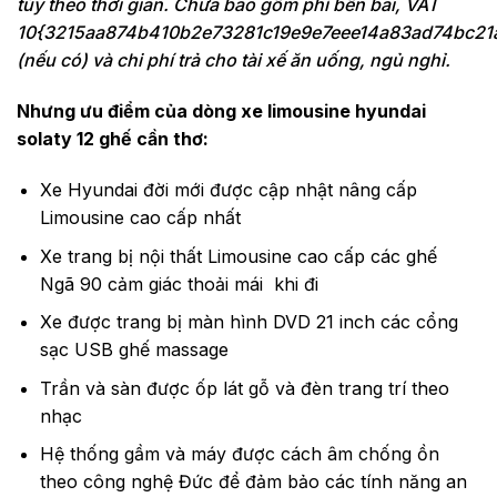
tùy theo thời gian. Chưa bao gồm phí bến bãi, VAT
10{3215aa874b410b2e73281c19e9e7eee14a83ad74bc21
(nếu có) và chi phí trả cho tài xế ăn uống, ngủ nghỉ.
Nhưng ưu điểm của dòng xe limousine hyundai
solaty 12 ghế cần thơ:
Xe Hyundai đời mới được cập nhật nâng cấp
Limousine cao cấp nhất
Xe trang bị nội thất Limousine cao cấp các ghế
Ngã 90 cảm giác thoải mái khi đi
Xe được trang bị màn hình DVD 21 inch các cổng
sạc USB ghế massage
Trần và sàn được ốp lát gỗ và đèn trang trí theo
nhạc
Hệ thống gầm và máy được cách âm chống ồn
theo công nghệ Đức để đảm bảo các tính năng an