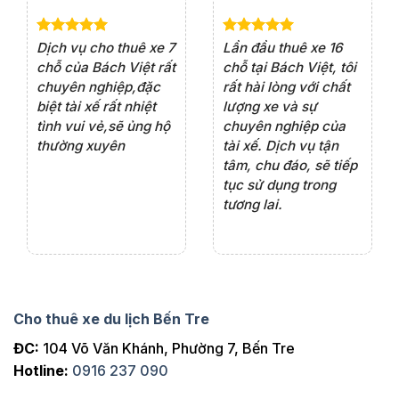
e 4
Dịch vụ cho thuê xe 7
Lần đầu thuê xe 16
Xe
rất
chỗ của Bách Việt rất
chỗ tại Bách Việt, tôi
tà
ện
chuyên nghiệp,đặc
rất hài lòng với chất
rấ
iểu
biệt tài xế rất nhiệt
lượng xe và sự
th
ôn
tình vui vẻ,sẽ ủng hộ
chuyên nghiệp của
đá
thường xuyên
tài xế. Dịch vụ tận
th
ng
tâm, chu đáo, sẽ tiếp
ch
tục sử dụng trong
ho
tương lai.
Cho thuê xe du lịch Bến Tre
ĐC:
104 Võ Văn Khánh, Phường 7, Bến Tre
Hotline:
0916 237 090