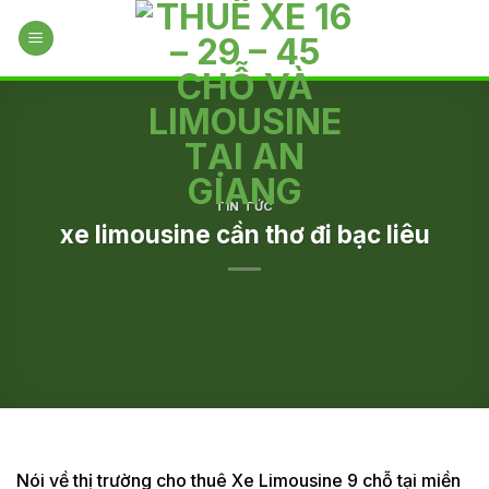
Skip
to
content
TIN TỨC
xe limousine cần thơ đi bạc liêu
Nói về thị trường cho thuê Xe Limousine 9 chỗ tại miền