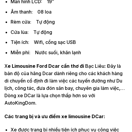
Màn hình LCD: 19″
Âm thanh: 08 loa
Rèm cửa: Tự động
Cửa lùa: Tự động
Tiện ích: Wifi, cổng sạc USB
Miễn phí: Nước suối, khăn lạnh
X
e Limousine Ford Dcar cần thơ đi
Bạc Liêu
:
Đây là
bản độ của hãng Dcar dành riêng cho các khách hàng
di chuyển cổ định đi làm việc các tuyến đường như Du
lịch, công tác, đưa đón sân bay, chuyên gia làm việc,…
Dòng xe DCar là lựa chọn thấp hơn so với
AutoKingDom.
​Các trang bị và ưu điểm xe limousine DCar:
Xe được trang bị nhiều tiện ích phục vụ công việc