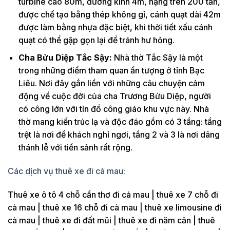
turbine cao 80m, đường kính 4m, nặng trên 200 tấn,
được chế tạo bằng thép không gỉ, cánh quạt dài 42m
được làm bằng nhựa đặc biệt, khi thời tiết xấu cánh
quạt có thể gập gọn lại để tránh hư hỏng.
Cha Bửu Diệp Tắc Sậy:
Nhà thờ Tắc Sậy là một
trong những điểm tham quan ấn tượng ở tỉnh Bạc
Liêu. Nơi đây gắn liền với những câu chuyện cảm
động về cuộc đời của cha Trương Bửu Diệp, người
có công lớn với tín đồ công giáo khu vực này. Nhà
thờ mang kiến trúc lạ và độc đáo gồm có 3 tầng: tầng
trệt là nơi để khách nghỉ ngơi, tầng 2 và 3 là nơi dâng
thánh lễ với tiền sảnh rất rộng.
Các dịch vụ thuê xe đi cà mau:
Thuê xe ô tô 4 chỗ cần thơ đi cà mau | thuê xe 7 chỗ đi
cà mau | thuê xe 16 chỗ đi cà mau | thuê xe limousine đi
cà mau | thuê xe đi đất mũi | thuê xe đi năm căn | thuê