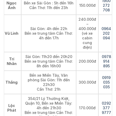
1900
Ngọc
Bến xe Sài Gòn : 5h đến 16h
150.000đ
272
Ánh
Cần Thơ: 11h đến 23h
708
240.000đ
–
Sài Gòn: 4h đến 22h
400.000đ
0964
Vũ Linh
Bến xe trung tâm Cần Thơ:
(vé xe
202
4h đến 17h
cabin
094
cung
điện)
Sài Gòn: 11h20 đến 20h20
0978
Trí
Bến xe trung tâm Cần Thơ:
200.000đ
914
Nhân
8h đến 16h00
895
Bến xe Miền Tây, Văn
0919
phòng Sài Gòn: 11h đến
Thắng
300.000đ
035
22h30
035
Cần Thơ: 21h
354/21 Lý Thường Kiệt,
Quận 10, Bến xe Miền Tây:
0292
Lộc
4h đến 21h30
170.000đ
377
Phát
Bến xe trung tâm Cần Thơ:
9777