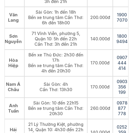
3h đến 21h
Sài Gòn: 1h đến 18h
Văn
1900
Bến xe trung tâm Cần Thơ:
200.000đ
Lang
7070
6h đến 18h00
71 Vĩnh Viễn, phường 5,
Sơn
1800
Quận 10: 5h đến 22h
140.000đ
Nguyễn
9494
Cần Thơ: 3h đến 21h
Bến xe Thủ Đức: 2h30 đến
0907
Hòa
17h
170.000đ
444
Hiệp
Bến xe trung tâm Cần Thơ:
414
4h đến 20h30
0903
Nam Á
Sài Gòn: 4h
170.000đ
356
Châu
Cần Thơ: 13h30
199
Sài Gòn: 10 đến 22h15
0978
Anh
Bến xe trung tâm Cần Thơ:
260.000đ
877
Tuấn
20h30
778
21 Lý Thường Kiệt, phường
0252
Hải
14, Quận 10: 4h30 đến 22h
140.000đ
359