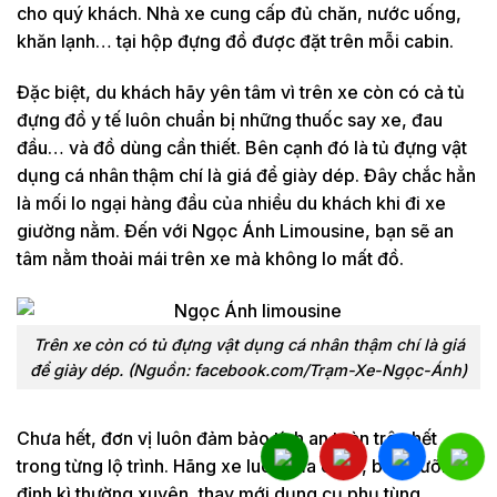
cho quý khách. Nhà xe cung cấp đủ chăn, nước uống,
khăn lạnh… tại hộp đựng đồ được đặt trên mỗi cabin.
Đặc biệt, du khách hãy yên tâm vì trên xe còn có cả tủ
đựng đồ y tế luôn chuẩn bị những thuốc say xe, đau
đầu… và đồ dùng cần thiết. Bên cạnh đó là tủ đựng vật
dụng cá nhân thậm chí là giá để giày dép. Đây chắc hẳn
là mối lo ngại hàng đầu của nhiều du khách khi đi xe
giường nằm. Đến với Ngọc Ánh Limousine, bạn sẽ an
tâm nằm thoải mái trên xe mà không lo mất đồ.
Trên xe còn có tủ đựng vật dụng cá nhân thậm chí là giá
để giày dép. (Nguồn: facebook.com/Trạm-Xe-Ngọc-Ánh)
Chưa hết, đơn vị luôn đảm bảo tính an toàn trên hết
trong từng lộ trình. Hãng xe luôn sửa chữa, bảo dưỡng
định kì thường xuyên, thay mới dụng cụ phụ tùng…